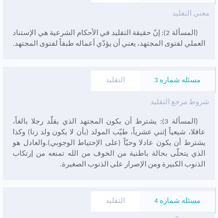
معني التقليد
(المسألة 2): إنّ حقيقة التقليد في الأحکام الشرعية هي الإستناد
العملي لفتوى المجتهد، يعني أن يؤدّي أعماله طبقاً لفتوى المجتهد.
مسئله شماره 3
التقليد
شروط مرجع التقليد
(المسألة 3): يشترط أن يکون المجتهد الذي يقلّد رجلا بالغاً،
عاقلا، شيعياً إثني عشرياً، طيّب المولد (بأن لا يکون ولد زنا) وکذا
يشترط أن يکون عادلا وحيّاً (على الإحتياط الوجوبي).والعادل هو
الذي يتحلّى بحالة باطنية من الخوف من الله تمنعه من إرتکاب
الذنوب الکبيرة ومن الإصرار على الذنوب الصغيرة.
مسئله شماره 4
التقليد