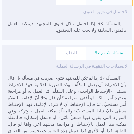
الإحتمال في تغيير الفتوي
(المسألة 8): إذا احتمل تبدّل فتوى المجتهد فيمکنه العمل
بالفتوى السابقة ولا يجب عليه التحقيق.
مسئله شماره 9
التقليد
الإصطلاحات الفقهية في الرسالة العملية
(المسألة 9): إذا لم تکن للمجتهد فتوى صريحة في مسألة بل قال
بأنّ الإحتياط أن يعمل المکلّف بهذه الصورة الفلانية، فهذا الإحتياط
يسمّى «الإحتياط الواجب» وعلى المقلّد امّا العمل به أو مراجعة
مجتهد آخر. ولکن لو أفتى بصراحة کأن قال مثلا أنّ الإقامة للصلاة
أمر مستحبّ، ثمّ قال: الإحتياط أن لا تترک الإقامة، فهذا الإحتياط
يسمّى «الإحتياط المستحبّ» والمقلّد يمکنه العمل به وترکه، وفي
الموارد التي يقول فيها «محلّ تأمّل» أو «محل إشکال» فالمقلّد
يمکنه هنا العمل بالإحتياط أو مراجعة مجتهد آخر، وأمّا لو قال:
الظاهر کذا، أو الأقوى کذا، فمثل هذه التعبيرات تحسب من الفتوى