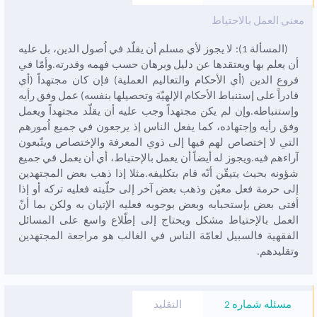
معنى العمل بالاحتياط
(المسألة 1): لا يجوز لأي مسلم أن يقلّد في اُصول الدين، بل عليه
أن يعلم بها ويعتقدها عن دليل وبرهان حسب فهمه وقدرته.وأمّا في
فروع الدين (أي الأحکام والتعاليم العملية) فإن کان مجتهداً (أي
قادراً على إستنباط الأحکام الإلهيّة وتحصيلها بنفسه) عمل وفق رأيه
وإستنباطه.وإن لم يکن مجتهداً وجب عليه أن يقلّد مجتهداً ويعمل
وفق رأيه وإجتهاده، کما يفعل الناس إذ يرجعون في جميع اُمورهم
التي لا إختصاص لهم فيها إلى ذوي المعرفة والإختصاص ويتّبعون
آراءهم فيه.ويجوز له أيضاً أن يعمل بالإحتياط، أي أن يعمل في جميع
شؤونه بحيث يتيقّن أنّه قام بتکليفه.مثلا إذا ذهب بعض المجتهدين
إلى حرمة فعل معيّن وذهب بعض آخر إلى حلّيته فعليه ترکه أو إذا
أفتى بعض بإستحبابه وبعض بوجوبه فعليه الإتيان به ولکن بما أنّ
العمل بالإحتياط مشکل ويحتاج إلى إطّلاع واسع على المسائل
الفقهية فالسبيل لعامّة الناس في الغالب هو مراجعة المجتهدين
وتقليدهم.
مسئله شماره 2
التقليد