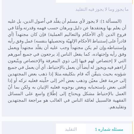
ما يجوز وما لا يجوز فيه التقليد
(المسألة 1): لا يجوز لأي مسلم أن يقلّد في اُصول الدين، بل عليه
أن يعلم بها ويعتقدها عن دليل وبرهان حسب فهمه وقدرته.وأمّا في
فروع الدين (أي الأحکام والتعاليم العملية) فإن کان مجتهداً (أي
قادراً على إستنباط الأحکام الإلهيّة وتحصيلها بنفسه) عمل وفق رأيه
وإستنباطه.وإن لم يکن مجتهداً وجب عليه أن يقلّد مجتهداً ويعمل
وفق رأيه وإجتهاده، کما يفعل الناس إذ يرجعون في جميع اُمورهم
التي لا إختصاص لهم فيها إلى ذوي المعرفة والإختصاص ويتّبعون
آراءهم فيه.ويجوز له أيضاً أن يعمل بالإحتياط، أي أن يعمل في جميع
شؤونه بحيث يتيقّن أنّه قام بتکليفه.مثلا إذا ذهب بعض المجتهدين
إلى حرمة فعل معيّن وذهب بعض آخر إلى حلّيته فعليه ترکه أو إذا
أفتى بعض بإستحبابه وبعض بوجوبه فعليه الإتيان به ولکن بما أنّ
العمل بالإحتياط مشکل ويحتاج إلى إطّلاع واسع على المسائل
الفقهية فالسبيل لعامّة الناس في الغالب هو مراجعة المجتهدين
وتقليدهم.
مسئله شماره 1
التقليد