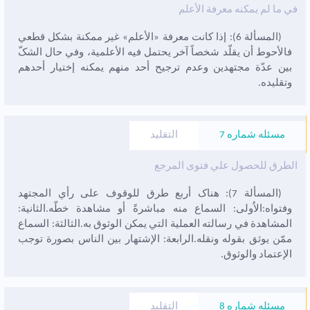
في ما لم يمکنه معرفة الأعلم
(المسألة 6): إذا کانت معرفة «الأعلم» غير ممکنة بشکل قطعي
فالأحوط أن يقلّد شخصاً آخر يحتمل فيه الأعلمية، وفي حال الشکّ
بين عدّة مجتهدين وعدم ترجيح أحد منهم يمکنه إختيار أحدهم
وتقليده.
مسئله شماره 7
التقليد
الطرق للحصول علي فتوى المرجع
(المسألة 7): هناک أربع طرق للوقوف على رأي المجتهد
وفتواه:الاُولى: السماع منه مباشرةً أو مشاهدة خطّه.الثانية:
المشاهدة في رسالته العملية التي يمکن الوثوق به.الثالثة: السماع
ممّن يوثق بقوله ونقله.الرابعة: الإشتهار بين الناس بصورة توجب
الإعتماد والوثوق.
مسئله شماره 8
التقليد