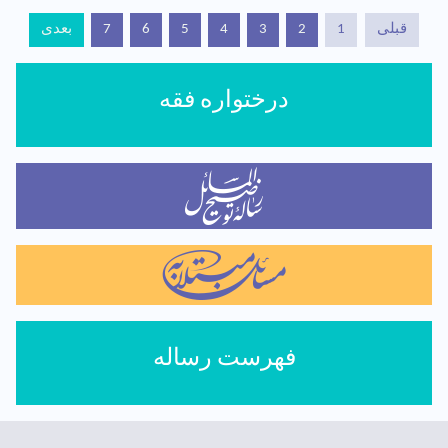
قبلی
1
2
3
4
5
6
7
بعدی
درختواره فقه
فهرست رساله