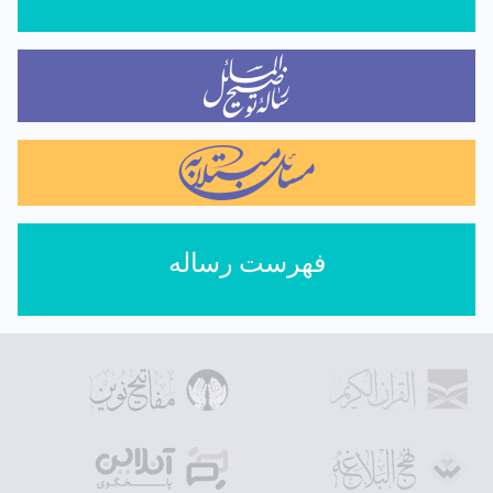
فهرست رساله