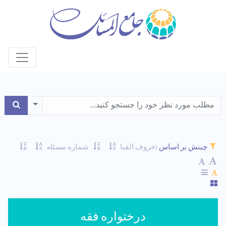
le Dropdown
چینش بر اساس :
حروف الفبا
شماره مسئله
درختواره فقه