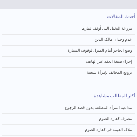
أحدث المقالات
مزرعة النخیل التی اُوقف ثمارها
عدم وجدان مالک الدین
وضع الحاجز أمام المنزل لوقوف السیارة
إجراء صیغة العقد عبر الهاتف
تزویج المخالف بإمرأة شیعیة
أكثر المطالب مشاهدة
مداعبة المرأة المطلقة بدون قصد الرجوع
مصرف کفارة الصوم
ملاک القیمة فی کفارة الصوم