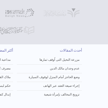
أحدث المقالات
أكثر الم
مزرعة النخیل التی اُوقف ثمارها
مداعبة ا
عدم وجدان مالک الدین
مصرف کف
وضع الحاجز أمام المنزل لوقوف السیارة
ملاک الق
إجراء صیغة العقد عبر الهاتف
حکم لبس
تزویج المخالف بإمرأة شیعیة
إبدال کف