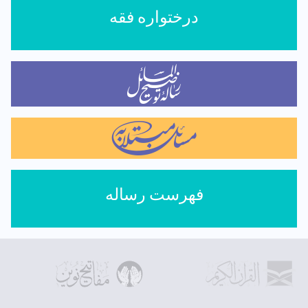
درختواره فقه
فهرست رساله