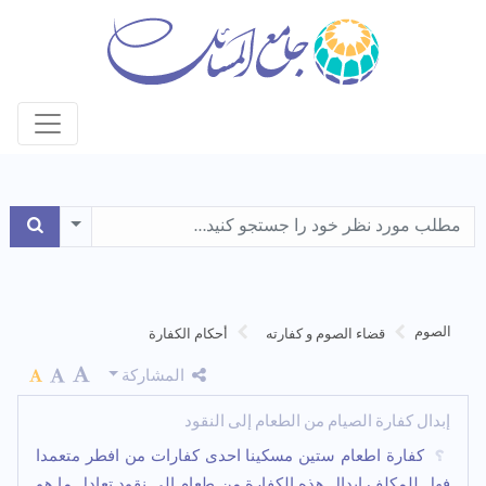
le Dropdown
الصوم
قضاء الصوم و کفارته
أحکام الکفارة
المشاركة
إبدال کفارة الصیام من الطعام إلی النقود
کفارة اطعام ستین مسکینا احدى کفارات من افطر متعمدا
فهل للمکلف ابدال هذه الکفارة من طعام الى نقود تعادل ما هو