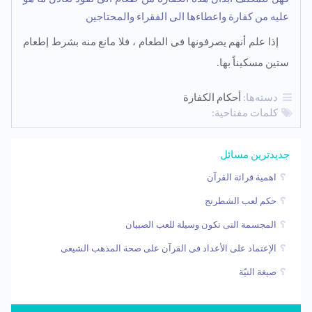
علیه من کفارة واعطاءها الى الفقراء والمحتاجین
إذا علم أنهم یصرفونها فی الطعام ، فلا مانع منه بشرط إطعام
ستین مسکیناً بها.
دسته‌ها:
أحکام الکفارة
كلمات مفتاحية:
جدیدترین مسائل
اهمیة قرائة القرآن
حکم لعب الشطرنج
المجسمة التی تکون وسیلة للعب الصبیان
الإعتماد علی الأعداد فی القرآن علی صحة المذهب الشیعی
صیغة النیّة