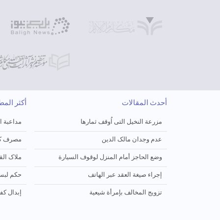
أحدث المقالات
أكثر الم
مزرعة النخیل التی اُوقف ثمارها
مداعبة ا
عدم وجدان مالک الدین
مصرف کف
وضع الحاجز أمام المنزل لوقوف السیارة
ملاک الق
إجراء صیغة العقد عبر الهاتف
حکم لبس
تزویج المخالف بإمرأة شیعیة
إبدال کف