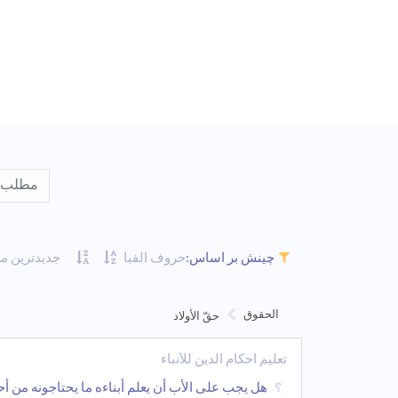
جدیدترین م
چینش بر اساس:
حروف الفبا
الحقوق
حقّ الأولاد
تعلیم أحکام الدین للأنباء
هل یجب على الأب أن یعلم أبناءه ما یحتاجونه من أح