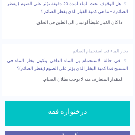
هل الوقوف تحت الماء لمدة 20 دقیقة تؤثر على الصوم ( یفطر
الصائم). – ما هی کمیة الغبار الذی یفطر الصائم ؟
اذا کان الغبار غلیظاً او تبدل الی الطین فی الحلق.
بخار الماء فی استحمام الصائم
فی حالة الاستحمام بل الماء الدافی یتکون بخار الماء فی
المسبح فما کمیة البخار الذی یؤثر على الصوم (یفطر الصائم)؟
المقدار المتعارف منه لا یوجب بطلان الصیام.
درختواره فقه