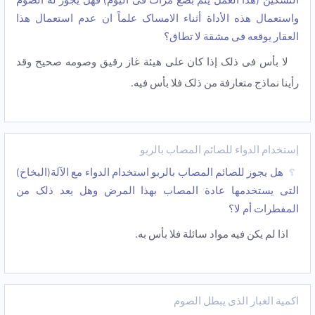
التسکین (هذا العمل یتم بضع مرّات فی الیوم) فهل یجوز له الصوم
واستعمال هذه الأداة أثناء الامساک علماً ان عدم استعمال هذا
العقار یوقعه فی مشقة لا تطاق؟
لا بأس فی ذلک إذا کان على هیئة غاز رقیق وصومه صحیح وقد
رأینا نماذج متعارفة من ذلک فلا بأس فیه.
إستخدام الدواء للصائم المصاب بالربو
هل یجوز للصائم المصاب بالربو استخدام الدواء مع الآلة(البخاخ)
التی یستخدمها عادة المصاب بهذا المرض وهل یعد ذلک من
المفطرات أم لا؟
اذا لم یکن فیه مواد سائلة فلا بأس به.
اکمیة الغبار الذی یبطل الصوم