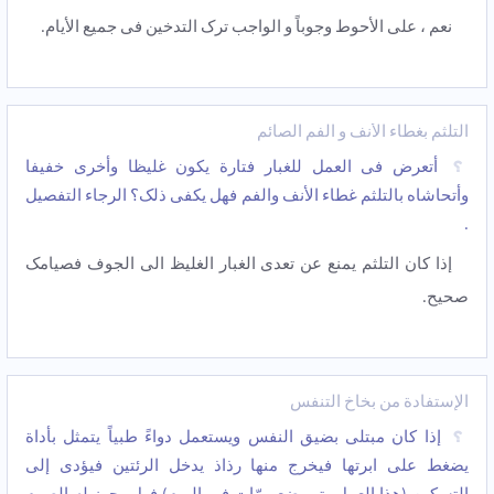
نعم ، علی الأحوط وجوباً و الواجب ترک التدخین فی جمیع الأیام.
التلثم بغطاء الأنف و الفم الصائم
أتعرض فی العمل للغبار فتارة یکون غلیظا وأخرى خفیفا
وأتحاشاه بالتلثم غطاء الأنف والفم فهل یکفی ذلک؟ الرجاء التفصیل
.
إذا کان التلثم یمنع عن تعدی الغبار الغلیظ الی الجوف فصیامک
صحیح.
الإستفادة من بخاخ التنفس
إذا کان مبتلى بضیق النفس ویستعمل دواءً طبیاً یتمثل بأداة
یضغط على ابرتها فیخرج منها رذاذ یدخل الرئتین فیؤدی إلى