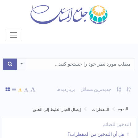
le Dropdown
جدیدترین مسائل
پربازدیدها
الصوم
المفطرات
إیصال الغبار الغلیظ إلی الحلق
التدخین للصائم
هل أن التدخین من المفطرات؟