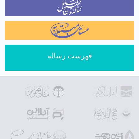
فهرست رساله