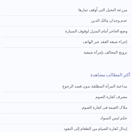
مزرعة النخیل التی اُوقف ثمارها
عدم وجدان مالک الدین
وضع الحاجز أمام المنزل لوقوف السیارة
إجراء صیغة العقد عبر الهاتف
تزویج المخالف بإمرأة شیعیة
أكثر المطالب مشاهدة
مداعبة المرأة المطلقة بدون قصد الرجوع
مصرف کفارة الصوم
ملاک القیمة فی کفارة الصوم
حکم لبس السواد
إبدال کفارة الصیام من الطعام إلی النقود