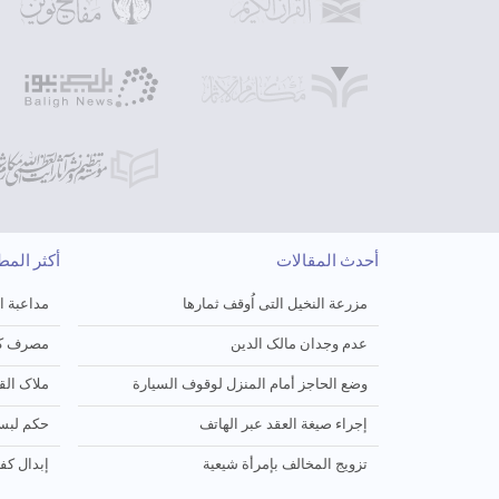
أحدث المقالات
أكثر الم
مزرعة النخیل التی اُوقف ثمارها
مداعبة ا
عدم وجدان مالک الدین
مصرف کف
وضع الحاجز أمام المنزل لوقوف السیارة
ملاک الق
إجراء صیغة العقد عبر الهاتف
حکم لبس
تزویج المخالف بإمرأة شیعیة
إبدال کف