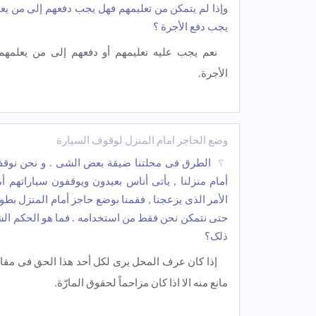
وإذا لم یتمکن من تعلیمهم فهل یجب دفعهم إلى من یع
یجب دفع الأجرة ؟
نعم یجب علیه تعلیمهم أو دفعهم إلی من یعلمه
الأجرة.
وضع الحاجز أمام المنزل لوقوف السیارة
الطرق فی محلتنا ضیقة بعض الشی . و نحن نوقف
أمام منزلنا , یأتی أناس بعیدون ویوقفون سیاراتهم أم
الأمر الذی یزعجنا , فقمنا بوضع حاجز أمام المنزل بطو
حتى نتمکن نحن فقط من استخدامه . فما هو الحکم ا
ذلک؟
إذا کان عرف المحل یری لکل أحد هذا الحق فی مقابل
مانع منه الا اذا کان مزاحماً لحقوق المارّة.