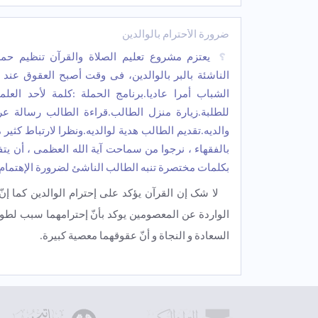
ضرورة الأحترام بالوالدین
یعتزم مشروع تعلیم الصلاة والقرآن تنظیم حمل
الناشئة بالبر بالوالدین، فی وقت أصبح العقوق عند ا
الشباب أمرا عادیا.برنامج الحملة :کلمة لأحد العلما
للطلبة.زیارة منزل الطالب.قراءة الطالب رسالة عر
والدیه.تقدیم الطالب هدیة لوالدیه.ونظرا لارتباط کثیر 
بالفقهاء ، نرجوا من سماحت آیة الله العظمى ، أن یت
بکلمات مختصرة تنبه الطالب الناشئ لضرورة الإهتمام ب
لا شک إن القرآن یؤکد علی إحترام الوالدین کما إنّ
الواردة عن المعصومین یوکد بأنّ إحترامهما سبب لطول
السعادة و النجاة و أنّ عقوقهما معصیة کبیرة.