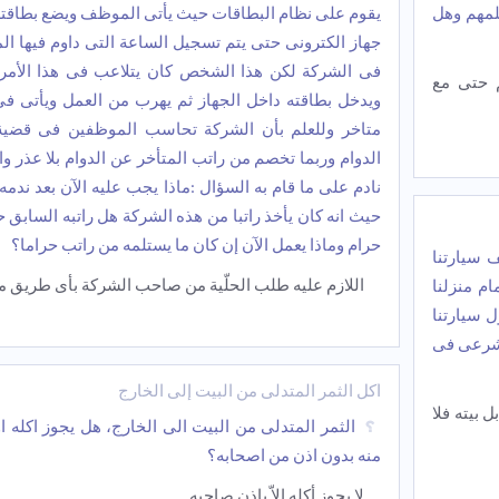
لمهم وهل
یقوم على نظام البطاقات حیث یأتی الموظف ویضع بطاقته
جهاز الکترونی حتى یتم تسجیل الساعة التی داوم فیها ا
فی الشرکة لکن هذا الشخص کان یتلاعب فی هذا الأمر 
م حتی مع
ویدخل بطاقته داخل الجهاز ثم یهرب من العمل ویأتی ف
متاخر وللعلم بأن الشرکة تحاسب الموظفین فی قضی
الدوام وربما تخصم من راتب المتأخر عن الدوام بلا عذر وا
نادم على ما قام به السؤال :ماذا یجب علیه الآن بعد ندمه 
حیث انه کان یأخذ راتبا من هذه الشرکة هل راتبه السابق ح
حرام وماذا یعمل الآن إن کان ما یستلمه من راتب حراما؟
 سیارتنا
اللازم علیه طلب الحلّیة من صاحب الشرکة بأی طریق م
ام منزلنا
ل سیارتنا
لشرعی فی
أکل الثمر المتدلی من البیت إلی الخارج
 بیته فلا
الثمر المتدلی من البیت الى الخارج، هل یجوز اکله او
منه بدون اذن من اصحابه؟
لا یجوز أکله إلاّ بإذن صاحبه.