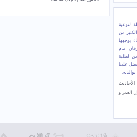
ة لتوعیة
لکثیر من
ء یوجهها
فان امام
من الطلبة
فضل علینا
والدیه.
 الأحادیث
 العمر و