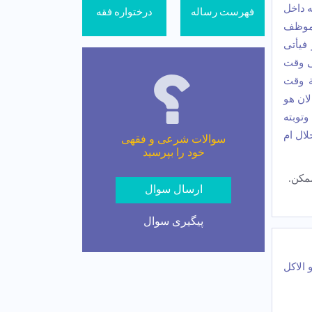
 داخل
فهرست رساله
درختواره فقه
لموظف
فیأتی
ی وقت
ة وقت
لان هو
وتوبته
لال ام
سوالات شرعی و فقهی
خود را بپرسید
مکن.
ارسال سوال
پیگیری سوال
 الاکل