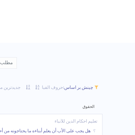
جدیدترین م
چینش بر اساس:
حروف الفبا
الحقوق
تعلیم أحکام الدین للأنباء
هل یجب على الأب أن یعلم أبناءه ما یحتاجونه من أح