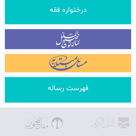
درختواره فقه
فهرست رساله