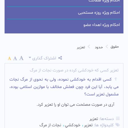
احکام ویژه ضمانت
احکام ویژه روزه مستحبی
احکام ویژه اهداء عضو
حقوق
حدود
تعزیر
اشتراک گذاری
تعزیر کسی که خودکشی کرده در صورت نجات از مرگ
کسى اقدام به خودکشى نموده، ولى به نحوى از مرگ نجات
مى یابد، آیا این فرد چون فعلش مخالف با موازین اسلامى بوده،
مشمول تعزیر است؟
آرى در صورت مصلحت مى توان او را تعزیر کرد.‌
دسته‌ها:
تعزیر
کلیدواژه ها:
تعزير
خودکشي
نجات از مرگ