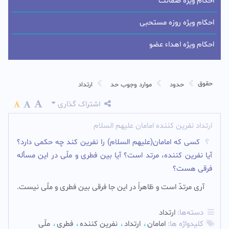
احکام ویژه ضمانت
احکام ویژه روزه مستحبی
احکام ویژه اهداء عضو
حقوق
حدود
موارد وجوب حد
ارتداد
اشتراک گذاری
ارتداد نفرین کننده امامان علیهم السلام
کسى که امامان(علیهم السلام) را نفرین کند چه حکمى دارد؟
آیا نفرین کننده، مرتد است؟ آیا بین فطرى و ملّى در این مسأله
فرقى هست؟
آرى مرتدّ است و ظاهراً در این جا فرقى بین فطرى و ملّى نیست.‌
دسته‌ها:
ارتداد
کلیدواژه ها:
امامان
ارتداد
نفرين کننده
فطرى
ملّى