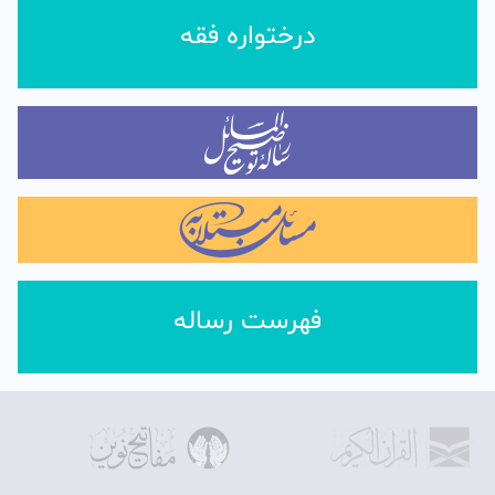
درختواره فقه
فهرست رساله