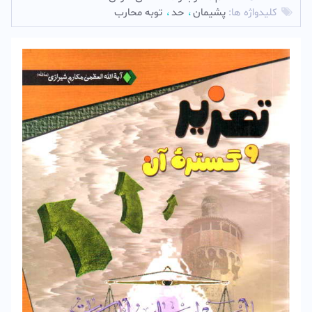
کلیدواژه ها:
پشيمان
حد
توبه محارب