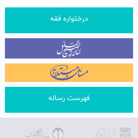
درختواره فقه
فهرست رساله