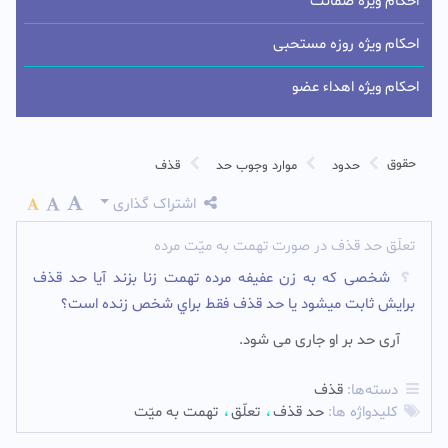
احکام ویژه ضمانت
احکام ویژه روزه مستحبی
احکام ویژه اهداء عضو
حقوق
حدود
موارد وجوب حد
قذف
اشتراک گذاری
تعلّق حد قذف در صورت تهمت به میّت مرده
شخصی که به زن عفیفه مرده تهمت زنا بزند آیا حد قذف
برايش ثابت ميشود يا حد قذف فقط براي شخص زنده است؟
آری حد بر او جاری می شود.‌
دسته‌ها:
قذف
کلیدواژه ها:
حد قذف
تعلّق
تهمت به ميّت