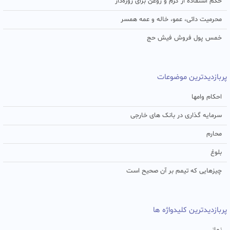
حکم استفاده از کرم و روغن برای روزه‌دار
محرمیت دائی، عمو، خاله و عمه همسر
خمس پول فروش فیش حج
پربازدیدترین موضوعات
احکام وامها
سرمایه گذاری در بانک های خارجی
محارم
بلوغ
چیزهایی که تیمم بر آن صحیح است
پربازدیدترین کلیدواژه ها