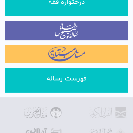
درختواره فقه
فهرست رساله