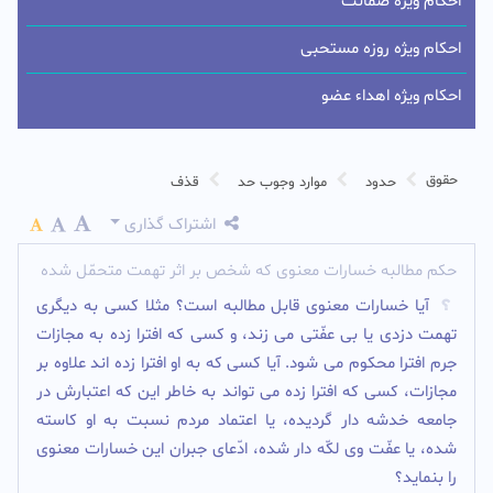
احکام ویژه ضمانت
احکام ویژه روزه مستحبی
احکام ویژه اهداء عضو
حقوق
حدود
موارد وجوب حد
قذف
اشتراک گذاری
حکم مطالبه خسارات معنوی که شخص بر اثر تهمت متحمّل شده
آیا خسارات معنوى قابل مطالبه است؟ مثلا کسى به دیگرى
تهمت دزدى یا بى عفّتى مى زند، و کسی که افترا زده به مجازات
جرم افترا محکوم مى شود. آیا کسی که به او افترا زده اند علاوه بر
مجازات، کسى که افترا زده مى تواند به خاطر این که اعتبارش در
جامعه خدشه دار گردیده، یا اعتماد مردم نسبت به او کاسته
شده، یا عفّت وى لکّه دار شده، ادّعاى جبران این خسارات معنوى
را بنماید؟