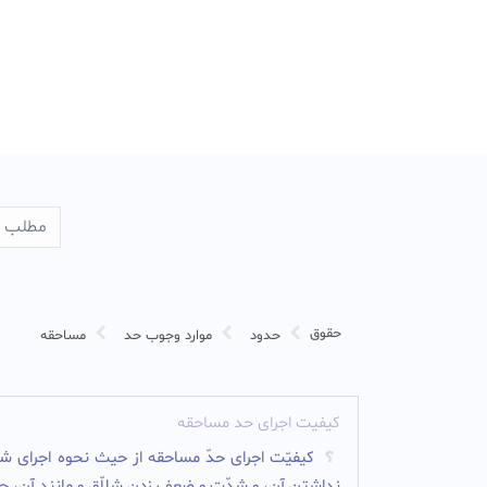
حقوق
حدود
موارد وجوب حد
مساحقه
کیفیت اجرای حد مساحقه
کیفیّت اجراى حدّ مساحقه از حیث نحوه اجراى شل
نداشتن آن، و شدّت و ضعف زدن شلاّق و مانند آن، 