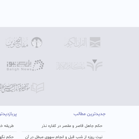
جدیدترین مطالب
پربازدیدت
حکم جاهل قاصر و مقصر در کفاره نذر
طریقه خو
نیت روزه از شب قبل و انجام سهوی مبطل در آن
حکم نگهد