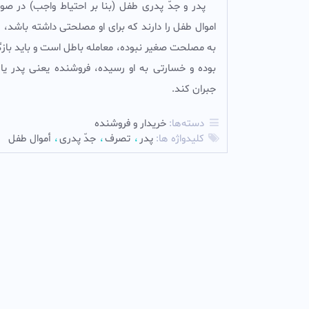
پدر و جدّ پدرى طفل (بنا بر احتياط واجب) در ص
اموال طفل را دارند كه براى او مصلحتى داشته باشد،
به مصلحت صغیر نبوده، معامله باطل است و باید بازگرد
بوده و خسارتى به او رسیده، فروشنده یعنى پدر یا
جبران کند.
دسته‌ها:
خریدار و فروشنده
کلیدواژه ها:
پدر
تصرف
جدّ پدرى
أموال طفل