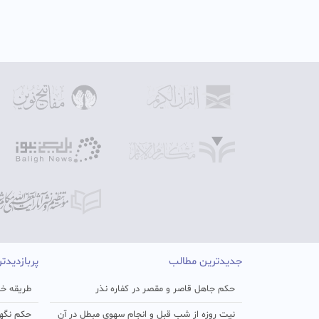
جدیدترین مطالب
پربازدیدت
حکم جاهل قاصر و مقصر در کفاره نذر
طریقه خو
نیت روزه از شب قبل و انجام سهوی مبطل در آن
حکم نگهد