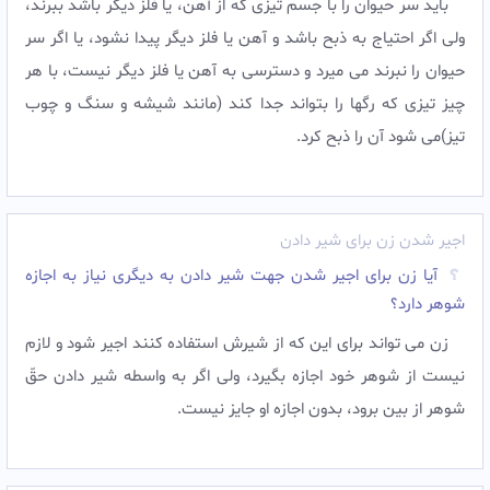
بايد سر حيوان را با جسم تيزى كه از آهن، يا فلز ديگر باشد ببرند،
ولى اگر احتياج به ذبح باشد و آهن یا فلز دیگر پيدا نشود، يا اگر سر
حيوان را نبرند مى ميرد و دسترسى به آهن یا فلز دیگر نيست، با هر
چيز تيزى كه رگها را بتواند جدا كند (مانند شيشه و سنگ و چوب
تيز)مى شود آن را ذبح كرد.
اجير شدن زن براى شير دادن
آیا زن برای اجیر شدن جهت شیر دادن به دیگری نیاز به اجازه
شوهر دارد؟
زن مى تواند براى اين كه از شيرش استفاده كنند اجير شود و لازم
نيست از شوهر خود اجازه بگيرد، ولى اگر به واسطه شير دادن حقّ
شوهر از بين برود، بدون اجازه او جايز نيست.