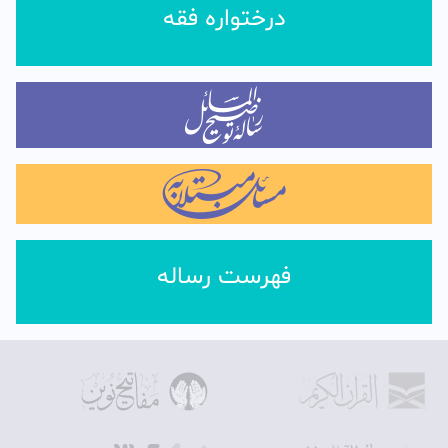
درختواره فقه
فهرست رساله