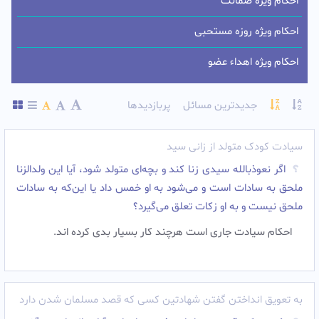
احکام ویژه ضمانت
احکام ویژه روزه مستحبی
احکام ویژه اهداء عضو
جدیدترین مسائل
پربازدیدها
سیادت کودک متولد از زانی سید
ﺍﮔﺮ نعوذبالله ﺳﻴﺪﻯ ﺯﻧﺎ ﻛﻨﺪ ﻭ بچه‌ای ﻣﺘﻮﻟﺪ ﺷﻮﺩ، ﺁﻳﺎ ﺍﻳﻦ ﻭﻟﺪﺍﻟﺰﻧﺎ
ﻣﻠﺤﻖ ﺑﻪ ﺳﺎﺩﺍﺕ ﺍﺳﺖ ﻭ می‌شود ﺑﻪ ﺍﻭ ﺧﻤﺲ ﺩﺍﺩ ﻳﺎ این‌که ﺑﻪ ﺳﺎﺩﺍﺕ
ﻣﻠﺤﻖ ﻧﻴﺴﺖ ﻭ ﺑﻪ ﺍﻭ ﺯﻛﺎﺕ ﺗﻌﻠﻖ می‌گیرد؟
احکام سیادت جاری است هرچند کار بسیار بدی کرده اند.
ﺑﻪ ﺗﻌﻮﯾﻖ انداختن ﮔﻔﺘﻦ ﺷﻬﺎﺩﺗﯿﻦ ﮐﺴﯽ ﮐﻪ ﻗﺼﺪ ﻣﺴﻠﻤﺎﻥ ﺷﺪﻥ ﺩﺍﺭﺩ