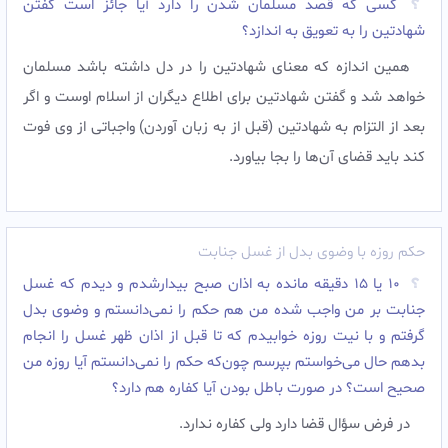
ﮐﺴﯽ ﮐﻪ ﻗﺼﺪ ﻣﺴﻠﻤﺎﻥ ﺷﺪﻥ ﺭﺍ ﺩﺍﺭﺩ ﺁﯾﺎ ﺟﺎﺋﺰ ﺍﺳﺖ ﮔﻔﺘﻦ
ﺷﻬﺎﺩﺗﯿﻦ ﺭﺍ ﺑﻪ ﺗﻌﻮﯾﻖ به اندازد؟
همین اندازه که معنای شهادتین را در دل داشته باشد مسلمان
خواهد شد و گفتن شهادتین برای اطلاع دیگران از اسلام اوست و اگر
بعد از التزام به شهادتین (قبل از به زبان آوردن) واجباتی از وی فوت
کند باید قضای آن‌ها را بجا بیاورد.‌
حکم روزه با وضوی بدل از غسل جنابت
۱۰ یا ۱۵ دقیقه مانده به اذان صبح بیدارشدم و دیدم که غسل
جنابت بر من واجب شده من هم حکم را نمی‌دانستم و وضوی بدل
گرفتم و با نیت روزه خوابیدم که تا قبل از اذان ظهر غسل را انجام
بدهم حال می‌خواستم بپرسم چون‌که حکم را نمی‌دانستم آیا روزه من
صحیح است؟ در صورت باطل بودن آیا کفاره هم دارد؟
در فرض سؤال قضا دارد ولی کفاره ندارد.‌