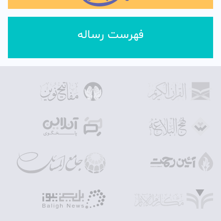
فهرست رساله