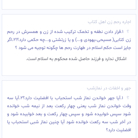
اجاره رحم زن اهل کتاب
۱.قرار دادن نطفه و تخمک ترکیب شده از زن و همسرش در رحم
زن کتابی( مسیحی،یهودی و...) و یا زرتشتی و...چه حکمی دارد؟!۲.اگر
جایز است حکم اسلام در طهارت رحم ها چگونه توجیه می شود ؟
اشکال ندارد و فرزند حاصل شده محکوم به اسلام است.
جهر و اخفات در نمازشب
۱.آیا جهر خواندن نماز شب استحباب با افضلیت دارد؟۲.آیا سه
وقت خواندن نماز شب یعنی چهار رکعت بعد از نیمه شب خوانده
شود سپس خوابیده شود و سپس چهار رکعت و بعد خوابیده شود و
در آخر شب سه رکعت خوانده شود آیا چنین نماز شبی استحباب یا
افضلیت دارد؟