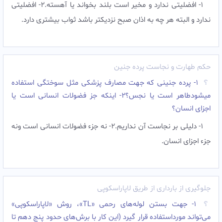
1- افضلیتی ندارد و مخیر است بلند بخواند یا آهسته.2- افضلیتی
ندارد و البته هر چه به اذان صبح نزدیکتر باشد ثواب بیشتری دارد.
حکم طهارت و نجاست پرده جنین
۱- پرده جنینی که جهت مصارف پزشکی مثل سوختگی استفاده
میشودطاهر است یا نجس؟۲- اینکه جز فضولات انسانی است یا
اجزای انسان؟
1- دلیلی بر نجاست آن نداریم.2- نه جزء فضولات انسانی است ونه
جزء اجزای انسان.
جلوگیری از بارداری از طریق لاپاراسکوپی
۱- جهت بستن لوله‌های رحمى «TL»، روش «لاپاراسكوپى»
می‌تواند مورداستفاده قرار گيرد (اين كار با برش‌های حدود پنج دهم تا