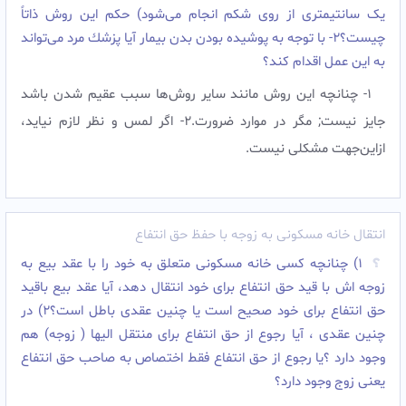
یک سانتيمترى از روى شكم انجام می‌شود) حكم اين روش ذاتاً
چيست؟۲- با توجه به پوشیده بودن بدن بیمار آيا پزشك مرد می‌تواند
به اين عمل اقدام كند؟
۱- چنانچه اين روش مانند ساير روش‌ها سبب عقيم شدن باشد
جايز نيست; مگر در موارد ضرورت.۲- اگر لمس و نظر لازم نيايد،
ازاین‌جهت مشكلى نيست.
انتقال خانه مسکونی به زوجه با حفظ حق انتفاع
۱) چنانچه کسی خانه مسکونی متعلق به خود را با عقد بیع به
زوجه اش با قید حق انتفاع برای خود انتقال دهد، آیا عقد بیع باقید
حق انتفاع برای خود صحیح است یا چنین عقدی باطل است؟۲) در
چنین عقدی ، آیا رجوع از حق انتفاع برای منتقل الیها ( زوجه) هم
وجود دارد ؟یا رجوع از حق انتفاع فقط اختصاص به صاحب حق انتفاع
یعنی زوج وجود دارد؟