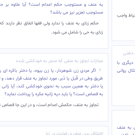
به عنف و مستوجب حکم اعدام است؟ آیا علاوه بر حد
مستوجب تعزیر نیز می باشد؟
یاط واجب
حکم زنای به عنف را ندارد ولی فقها اتفاق نظر دارند که
زنای به حی را شامل می شود.‌
 ذهنی
مجازات تجاوز به عنفی که منجر به خودکشی شده
دیگرى با
ال روانى
اگر مردى زن شوهردار، یا زن بیوه، یا دختر باکره اى را
طریق وطى در قُبل یا دُبر، مورد تجاوز به عنف قرار دهد، و 
یا دختر به همین سبب به نحوى خودکشى کند، آیا زانى 
به قصاص است؟ یا باید دیه زانیه مکره را پرداخت نماید؟
تجاوز به عنف، حکمش اعدام است، و در این جا قصاص ن
، زناى به عنف
اختلاف بین عنف و رضایت در زنا