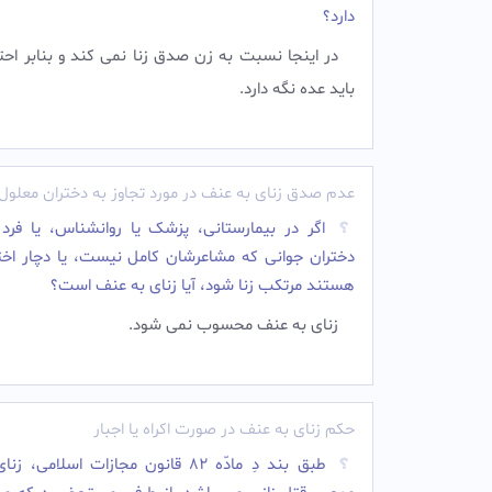
دارد؟
در اینجا نسبت به زن صدق زنا نمی کند و بنابر احت
باید عده نگه دارد.‌
عدم صدق زنای به عنف در مورد تجاوز به دختران معلول
اگر در بیمارستانى، پزشک یا روانشناس، یا فرد 
دختران جوانى که مشاعرشان کامل نیست، یا دچار اختل
هستند مرتکب زنا شود، آیا زناى به عنف است؟
زناى به عنف محسوب نمى شود.‌
حکم زنای به عنف در صورت اکراه یا اجبار
طبق بند دِ مادّه 82 قانون مجازات اسلامى