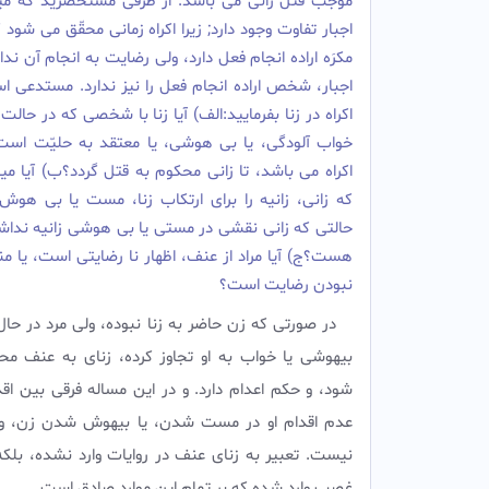
موجب قتل زانى مى باشد. از طرفى مستحضرید که میان
اجبار تفاوت وجود دارد; زیرا اکراه زمانى محقّق مى ش
مکرَه اراده انجام فعل دارد، ولى رضایت به انجام آن ندار
اجبار، شخص اراده انجام فعل را نیز ندارد. مستدعى ا
اکراه در زنا بفرمایید:الف) آیا زنا با شخصى که در حالت
خواب آلودگى، یا بى هوشى، یا معتقد به حلیّت اس
اکراه مى باشد، تا زانى محکوم به قتل گردد؟ب) آیا م
که زانى، زانیه را براى ارتکاب زنا، مست یا بى هوش 
حالتى که زانى نقشى در مستى یا بى هوشى زانیه نداشت
هست؟ج) آیا مراد از عنف، اظهار نا رضایتى است، یا م
نبودن رضایت است؟
در صورتى که زن حاضر به زنا نبوده، ولى مرد در حا
بیهوشى یا خواب به او تجاوز کرده، زناى به عنف 
شود، و حکم اعدام دارد. و در این مساله فرقى بین اقد
عدم اقدام او در مست شدن، یا بیهوش شدن زن، و 
نیست. تعبیر به زناى عنف در روایات وارد نشده، بلکه
غصب وارد شده که بر تمام این موارد صادق است.‌