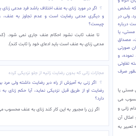
 اکراه و
ود که شخص
اگر در مورد زنای به عنف اختلاف باشد فرد مدعی زنای 
د. ولى در
و دیگری مدعی رضایت است و عدم تجاوز به عنف، ر
ست درباره
چیست؟
 مستى، یا
تا عنف ثابت نشود احکام عنف جاری نمی شود. (ک
ت، مصداق
مدعی زنای به عنف است باید ادعای خود را ثابت کند).‌
یان صورتى
نموده، و
ه تفاوتى
نظور صرف
مجازات زانی که بدون رضایت زانیه از جلو نزدیکی کرده
اگر زنی به آمیزش از راه دبر رضایت داشته ولی مرد ب
ل مستى یا
رضایت او از طریق قبل نزدیکی نماید، آیا حکم زنای به 
دارد؟
محسوب مى
ام زانى و
اگر زن را مجبور به این کار کند زنای به عنف محسوب می
امثال آن
 تعبیر به