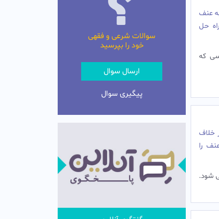
به عنف
اه حل
سوالات شرعی و فقهی
خود را بپرسید
سی که
ارسال سوال
پیگیری سوال
ر خلاف
عنف را
 شود.‌