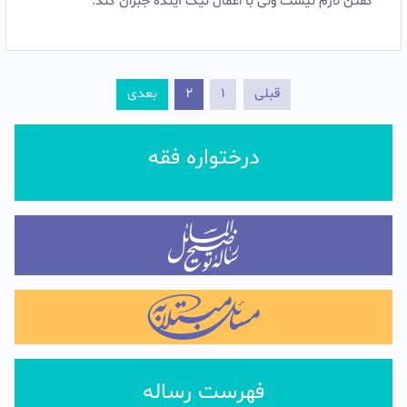
گفتن لازم نیست ولی با اعمال نیک آینده جبران کند.‌
قبلی
1
2
بعدی
درختواره فقه
فهرست رساله