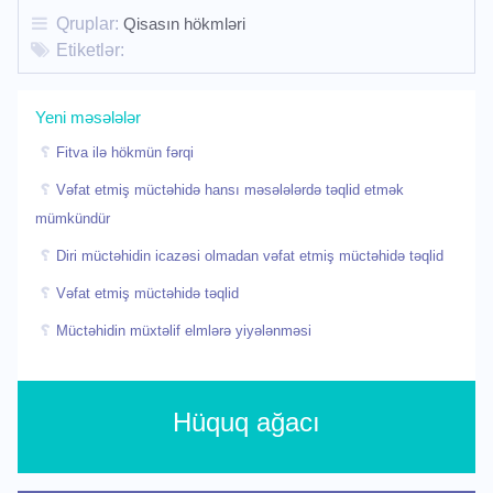
Qruplar:
Qisasın hökmləri
Etiketlər:
Yeni məsələlər
Fitva ilə hökmün fərqi
Vəfat etmiş müctəhidə hansı məsələlərdə təqlid etmək
mümkündür
Diri müctəhidin icazəsi olmadan vəfat etmiş müctəhidə təqlid
Vəfat etmiş müctəhidə təqlid
Müctəhidin müxtəlif elmlərə yiyələnməsi
Hüquq ağacı