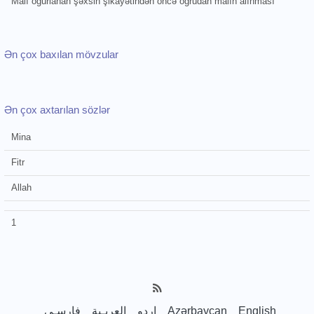
Malı oğurlanan şəxsin şikayətindən öncə oğrudan malın alınması
Ən çox baxılan mövzular
Ən çox axtarılan sözlər
Mina
Fitr
Allah
1
فارسـی
العربـیة
اردو
Azərbaycan
English