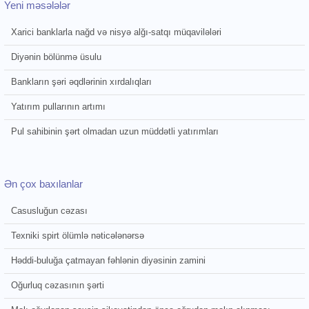
Yeni məsələlər
Xarici banklarla nağd və nisyə alğı-satqı müqavilələri
Diyənin bölünmə üsulu
Bankların şəri əqdlərinin xırdalıqları
Yatırım pullarının artımı
Pul sahibinin şərt olmadan uzun müddətli yatırımları
Ən çox baxılanlar
Casusluğun cəzası
Texniki spirt ölümlə nəticələnərsə
Həddi-buluğa çatmayan fəhlənin diyəsinin zamini
Oğurluq cəzasının şərti