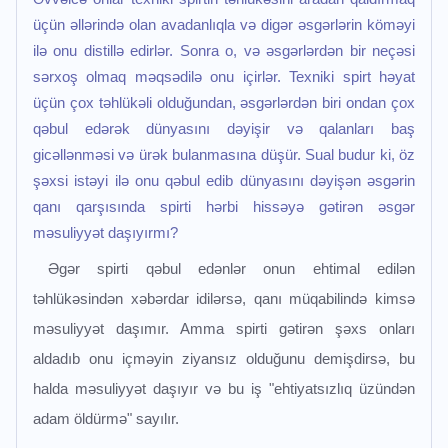
üçün əllərində olan avadanlıqla və digər əsgərlərin köməyi
ilə onu distillə edirlər. Sonra o, və əsgərlərdən bir neçəsi
sərxoş olmaq məqsədilə onu içirlər. Texniki spirt həyat
üçün çox təhlükəli olduğundan, əsgərlərdən biri ondan çox
qəbul edərək dünyasını dəyişir və qalanları baş
gicəllənməsi və ürək bulanmasına düşür. Sual budur ki, öz
şəxsi istəyi ilə onu qəbul edib dünyasını dəyişən əsgərin
qanı qarşısında spirti hərbi hissəyə gətirən əsgər
məsuliyyət daşıyırmı?
Əgər spirti qəbul edənlər onun ehtimal edilən
təhlükəsindən xəbərdar idilərsə, qanı müqabilində kimsə
məsuliyyət daşımır. Amma spirti gətirən şəxs onları
aldadıb onu içməyin ziyansız olduğunu demişdirsə, bu
halda məsuliyyət daşıyır və bu iş "ehtiyatsızlıq üzündən
adam öldürmə" sayılır.