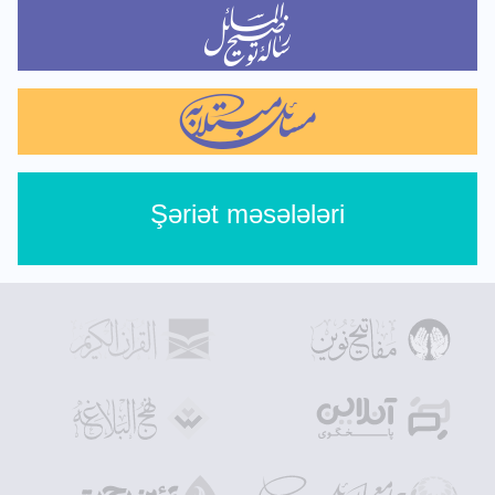
Şəriət məsələləri