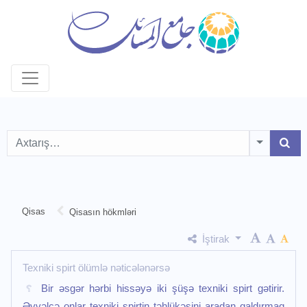
Toggle D
Qisas
Qisasın hökmləri
İştirak
Texniki spirt ölümlə nəticələnərsə
Bir əsgər hərbi hissəyə iki şüşə texniki spirt gətirir.
Əvvəlcə onlar texniki spirtin təhlükəsini aradan qaldırmaq