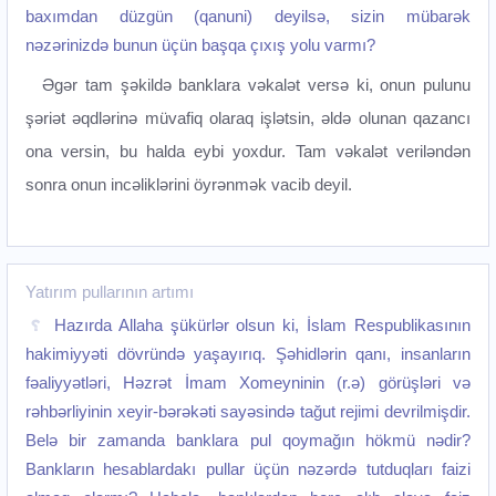
baxımdan düzgün (qanuni) deyilsə, sizin mübarək
nəzərinizdə bunun üçün başqa çıxış yolu varmı?
Əgər tam şəkildə banklara vəkalət versə ki, onun pulunu
şəriət əqdlərinə müvafiq olaraq işlətsin, əldə olunan qazancı
ona versin, bu halda eybi yoxdur. Tam vəkalət veriləndən
sonra onun incəliklərini öyrənmək vacib deyil.‌
Yatırım pullarının artımı
Hazırda Allaha şükürlər olsun ki, İslam Respublikasının
hakimiyyəti dövründə yaşayırıq. Şəhidlərin qanı, insanların
fəaliyyətləri, Həzrət İmam Xomeyninin (r.ə) görüşləri və
rəhbərliyinin xeyir-bərəkəti sayəsində tağut rejimi devrilmişdir.
Belə bir zamanda banklara pul qoymağın hökmü nədir?
Bankların hesablardakı pullar üçün nəzərdə tutduqları faizi