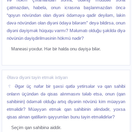
çatmazdan, habelə, onun icrasına başlanmazdan öncə
“qoyun növündən olan diyəni ödəməyə qadir deyiləm, lakin
dəvə növündən olan diyəni ödəyə bilərəm” deyə bildirsə, onun
diyəni dəyişmək hüququ varmı? Məlumatı olduğu şəkildə diyə
növünün dəyişdirilməsinin hökmü nədir?
Maneəsi yoxdur. Hər bir halda onu dəyişə bilər.
Əlavə diyəni təyin etmək ixtiyarı
Əgər üç nəfər bir şəxsi qətlə yetirsələr və qan sahibi
onların üçündən də qisas alınmasını tələb etsə, onun (qan
sahibinin) ödəməli olduğu artıq diyənin növünü kim müəyyən
etməlidir? Müəyyən etmək qan sahibinin əlindədir, yoxsa
qisas alınan qatillərin qəyyumları bunu təyin etməlidirlər?
Seçim qan sahibinə aiddir.‌