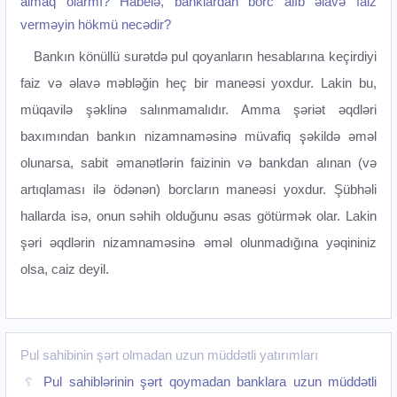
almaq olarmı? Habelə, banklardan borc alıb əlavə faiz
verməyin hökmü necədir?
Bankın könüllü surətdə pul qoyanların hesablarına keçirdiyi
faiz və əlavə məbləğin heç bir maneəsi yoxdur. Lakin bu,
müqavilə şəklinə salınmamalıdır. Amma şəriət əqdləri
baxımından bankın nizamnaməsinə müvafiq şəkildə əməl
olunarsa, sabit əmanətlərin faizinin və bankdan alınan (və
artıqlaması ilə ödənən) borcların maneəsi yoxdur. Şübhəli
hallarda isə, onun səhih olduğunu əsas götürmək olar. Lakin
şəri əqdlərin nizamnaməsinə əməl olunmadığına yəqininiz
olsa, caiz deyil.‌
Pul sahibinin şərt olmadan uzun müddətli yatırımları
Pul sahiblərinin şərt qoymadan banklara uzun müddətli