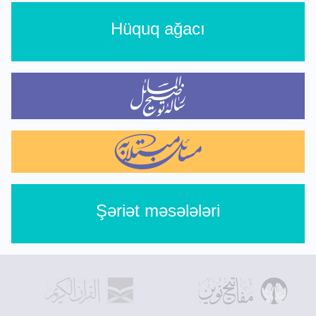
Hüquq ağacı
Şəriət məsələləri