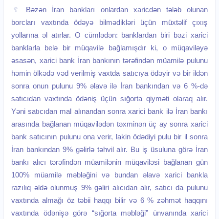
Bəzən İran bankları onlardan xaricdən tələb olunan
borcları vaxtında ödəyə bilmədikləri üçün müxtəlif çıxış
yollarına əl atırlar. O cümlədən: banklardan biri bəzi xarici
banklarla belə bir müqavilə bağlamışdır ki, o müqaviləyə
əsasən, xarici bank İran bankının tərəfindən müamilə pulunu
həmin ölkədə vəd verilmiş vaxtda satıcıya ödəyir və bir ildən
sonra onun pulunu 9% əlavə ilə İran bankından və 6 %-də
satıcıdan vaxtında ödəniş üçün sığorta qiyməti olaraq alır.
Yəni satıcıdan mal alınandan sonra xarici bank ilə İran bankı
arasında bağlanan müqavilədən təxminən üç ay sonra xarici
bank satıcının pulunu ona verir, lakin ödədiyi pulu bir il sonra
İran bankından 9% gəlirlə təhvil alır. Bu iş üsuluna görə İran
bankı alıcı tərəfindən müamilənin müqaviləsi bağlanan gün
100% müamilə məbləğini və bundan əlavə xarici bankla
razılıq əldə olunmuş 9% gəliri alıcıdan alır, satıcı da pulunu
vaxtında almağı öz təbii haqqı bilir və 6 % zəhmət haqqını
vaxtında ödənişə görə “sığorta məbləği” ünvanında xarici