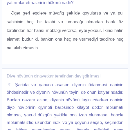
yatırımlar etmələrinin hökmü nədir?
Əgər şəri əqdlərə müvafiq şəkildə qoyularsa və ya pul
sahibinin heç bir tələbi və umacağı olmadan bank öz
tərəfindən hər hansı məbləği verərsə, eybi yoxdur. İkinci halın
əlaməti budur ki, bankın ona heç nə vermədiyi təqdirdə heç
nə tələb etməsin.
Diyə növünün cinayətkar tərəfindən dəyişdirilməsi
Şəriətə və qanuna əsasən diyənin ödənməsi caninin
öhdəsinədir və diyənin növünün təyini də onun ixtiyarındadır.
Bunları nəzərə alsaq, diyənin növünü təyin edərkən caninin
diyə növlərinin qiyməti barəsində kifayət qədər məlumatı
olmasa, yaxud düzgün şəkildə ona izah olunmasa, habelə
məlumatsızlıq üzündən inək və ya qoyunu seçsə, seçimdən
və hökm çıxarılandan sonra, ödəniş müddəti sona