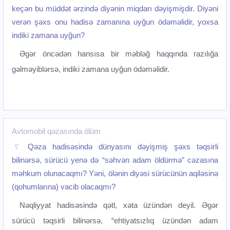
keçən bu müddət ərzində diyənin miqdarı dəyişmişdir. Diyəni
verən şəxs onu hadisə zamanına uyğun ödəməlidir, yoxsa
indiki zamana uyğun?
Əgər öncədən hansısa bir məbləğ haqqında razılığa
gəlməyiblərsə, indiki zamana uyğun ödəməlidir.‌
Avtomobil qəzasında ölüm
Qəza hadisəsində dünyasını dəyişmiş şəxs təqsirli
bilinərsə, sürücü yenə də “səhvən adam öldürmə” cəzasına
məhkum olunacaqmı? Yəni, ölənin diyəsi sürücünün aqiləsinə
(qohumlarına) vacib olacaqmı?
Nəqliyyat hadisəsində qətl, xəta üzündən deyil. Əgər
sürücü təqsirli bilinərsə, “ehtiyatsızlıq üzündən adam