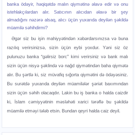
banka ödəyir, həqiqətdə malın qiymətinə əlavə edir və onu
istehlakçılardan alır. Satıcının alıcıdan əlavə bir şey
almadığını nəzərə alsaq, alıcı üçün yuxarıda deyilən şəkildə
müamilə səhihdirmi?
Əgər siz bu işin mahiyyətindən xəbərdarsınızsa və buna
razılıq verirsinizsə, sizin üçün eybi yoxdur. Yəni siz öz
pulunuzu banka “gəlirsiz borc” kimi verirsiniz və bank malı
sizin üçün nisyə şəklində və nağd qiymətindən baha qiymətə
alır. Bu şərtlə ki, siz müvafiq sığorta qiymətini də ödəyəsiniz.
Bu surətdə yuxarıda deyilən müamilələr şəriət baxımından
sizin üçün səhih olacaqdır. Lakin bu iş banka o halda caizdir
ki, İslam cəmiyyətinin məsləhəti xarici tərəflə bu şəkildə
müamilə etməyi tələb etsin. Bundan qeyri halda caiz deyil.‌