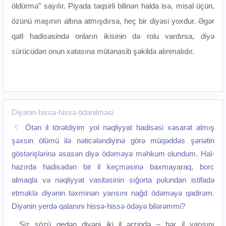
öldürmə” sayılır. Piyada təqsirli bilinən halda isə, misal üçün,
özünü maşının altına atmışdırsa, heç bir diyəsi yoxdur. Əgər
qətl hadisəsində onların ikisinin də rolu vardırsa, diyə
sürücüdən onun xətasına mütənasib şəkildə alınmalıdır.‌
Diyənin hissə-hissə ödənilməsi
Ötən il törətdiyim yol nəqliyyat hadisəsi xəsarət almış
şəxsin ölümü ilə nəticələndiyinə görə müqəddəs şəriətin
göstərişlərinə əsasən diyə ödəməyə məhkum olundum. Hal-
hazırda hadisədən bir il keçməsinə baxmayaraq, borc
almaqla və nəqliyyat vasitəsinin sığorta pulundan istifadə
etməklə diyənin təxminən yarısını nağd ödəməyə qadirəm.
Diyənin yerdə qalanını hissə-hissə ödəyə bilərəmmi?
Siz sözü gedən diyəni iki il ərzində – hər il yarısını