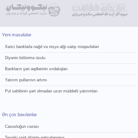
Yeni məsələlər
Xarici banklarla nağd və nisyə alğı-satqı müqavilələri
Diyənin bölünmə üsulu
Bankların şəri əqdlərinin xırdalıqları
Yatırım pullarının artımı
Pul sahibinin şərt olmadan uzun müddətli yatırımları
Ən çox baxılanlar
Casusluğun cəzası
Texniki spirt ölümlə nəticələnərsə