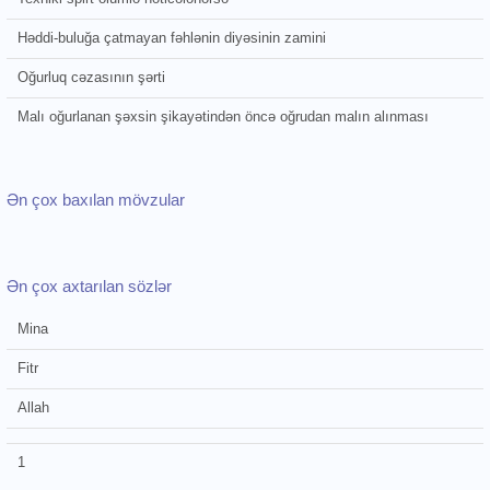
Həddi-buluğa çatmayan fəhlənin diyəsinin zamini
Oğurluq cəzasının şərti
Malı oğurlanan şəxsin şikayətindən öncə oğrudan malın alınması
Ən çox baxılan mövzular
Ən çox axtarılan sözlər
Mina
Fitr
Allah
1