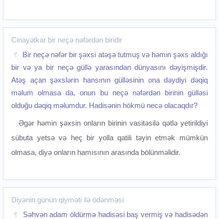
Cinayətkar bir neçə nəfərdən biridir
Bir neçə nəfər bir şəxsi atəşə tutmuş və həmin şəxs aldığı
bir və ya bir neçə güllə yarasından dünyasını dəyişmişdir.
Atəş açan şəxslərin hansının gülləsinin ona dəydiyi dəqiq
məlum olmasa da, onun bu neçə nəfərdən birinin gülləsi
olduğu dəqiq məlumdur. Hadisənin hökmü necə olacaqdır?
Əgər həmin şəxsin onların birinin vasitəsilə qətlə yetirildiyi
sübuta yetsə və heç bir yolla qatili təyin etmək mümkün
olmasa, diyə onların hamısının arasında bölünməlidir.‌
Diyənin günün qiyməti ilə ödənməsi
Səhvən adam öldürmə hadisəsi baş vermiş və hadisədən