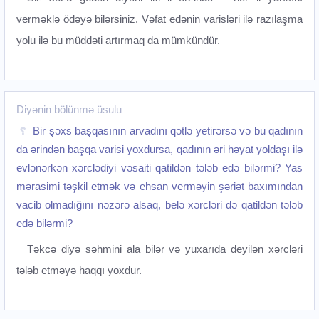
verməklə ödəyə bilərsiniz. Vəfat edənin varisləri ilə razılaşma
yolu ilə bu müddəti artırmaq da mümkündür.‌
Diyənin bölünmə üsulu
Bir şəxs başqasının arvadını qətlə yetirərsə və bu qadının
da ərindən başqa varisi yoxdursa, qadının əri həyat yoldaşı ilə
evlənərkən xərclədiyi vəsaiti qatildən tələb edə bilərmi? Yas
mərasimi təşkil etmək və ehsan verməyin şəriət baxımından
vacib olmadığını nəzərə alsaq, belə xərcləri də qatildən tələb
edə bilərmi?
Təkcə diyə səhmini ala bilər və yuxarıda deyilən xərcləri
tələb etməyə haqqı yoxdur.‌