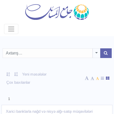
Toggle D
Yeni məsələlər
Çox baxılanlar
1
Xarici banklarla nağd və nisyə alğı-satqı müqavilələri