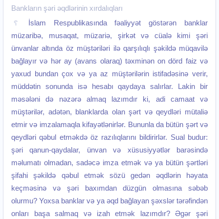
Bankların şəri əqdlərinin xırdalıqları
İslam Respublikasında fəaliyyət göstərən banklar
müzaribə, musaqat, müzariə, şirkət və cüalə kimi şəri
ünvanlar altında öz müştəriləri ilə qarşılıqlı şəkildə müqavilə
bağlayır və hər ay (avans olaraq) təxminən on dörd faiz və
yaxud bundan çox və ya az müştərilərin istifadəsinə verir,
müddətin sonunda isə hesabı qaydaya salırlar. Lakin bir
məsələni də nəzərə almaq lazımdır ki, adi camaat və
müştərilər, adətən, blanklarda olan şərt və qeydləri mütaliə
etmir və imzalamaqla kifayətlənirlər. Bununla da bütün şərt və
qeydləri qəbul etməkdə öz razılıqlarını bildirirlər. Sual budur:
şəri qanun-qaydalar, ünvan və xüsusiyyətlər barəsində
məlumatı olmadan, sadəcə imza etmək və ya bütün şərtləri
şifahi şəkildə qəbul etmək sözü gedən əqdlərin həyata
keçməsinə və şəri baxımdan düzgün olmasına səbəb
olurmu? Yoxsa banklar və ya əqd bağlayan şəxslər tərəfindən
onları başa salmaq və izah etmək lazımdır? Əgər şəri