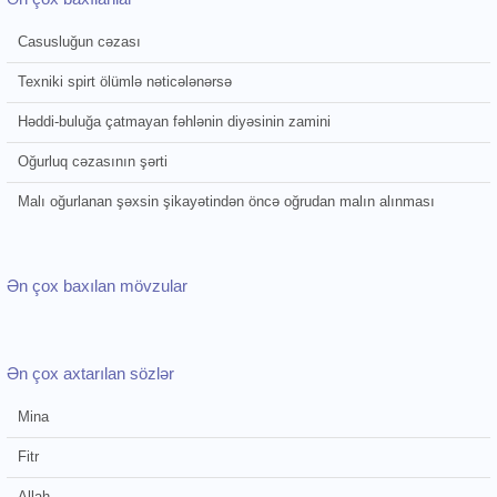
Casusluğun cəzası
Texniki spirt ölümlə nəticələnərsə
Həddi-buluğa çatmayan fəhlənin diyəsinin zamini
Oğurluq cəzasının şərti
Malı oğurlanan şəxsin şikayətindən öncə oğrudan malın alınması
Ən çox baxılan mövzular
Ən çox axtarılan sözlər
Mina
Fitr
Allah