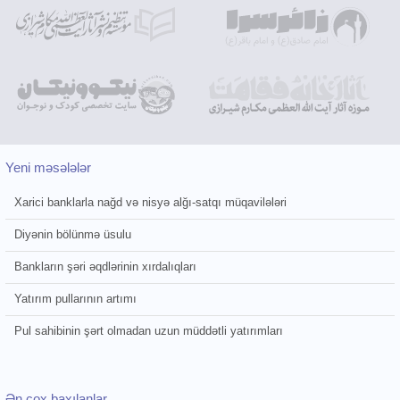
Yeni məsələlər
Xarici banklarla nağd və nisyə alğı-satqı müqavilələri
Diyənin bölünmə üsulu
Bankların şəri əqdlərinin xırdalıqları
Yatırım pullarının artımı
Pul sahibinin şərt olmadan uzun müddətli yatırımları
Ən çox baxılanlar