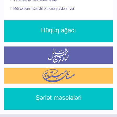
Müctəhidin müxtəlif elmlərə yiyələnməsi
Hüquq ağacı
Şəriət məsələləri