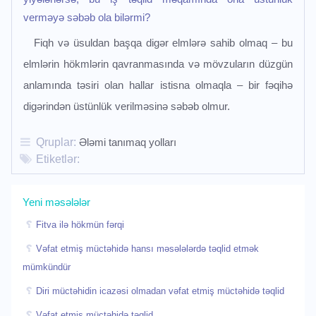
verməyə səbəb ola bilərmi?
Fiqh və üsuldan başqa digər elmlərə sahib olmaq – bu
elmlərin hökmlərin qavranmasında və mövzuların düzgün
anlamında təsiri olan hallar istisna olmaqla – bir fəqihə
digərindən üstünlük verilməsinə səbəb olmur.
Qruplar:
Ələmi tanımaq yolları
Etiketlər:
Yeni məsələlər
Fitva ilə hökmün fərqi
Vəfat etmiş müctəhidə hansı məsələlərdə təqlid etmək
mümkündür
Diri müctəhidin icazəsi olmadan vəfat etmiş müctəhidə təqlid
Vəfat etmiş müctəhidə təqlid