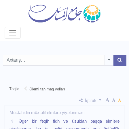
Toggle D
Təqlid
Ələmi tanımaq yolları
İştirak
Müctəhidin müxtəlif elmlərə yiyələnməsi
Əgər bir fəqih fiqh və üsuldan başqa elmlərə
yiyələnərsə, bu iş təqlid məqamında ona üstünlük