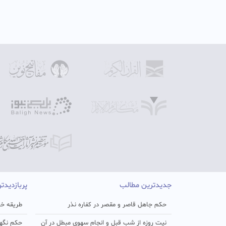
جدیدترین مطالب
پربازدیدت
حکم جاهل قاصر و مقصر در کفاره نذر
طریقه خو
نیت روزه از شب قبل و انجام سهوی مبطل در آن
حکم نگهد