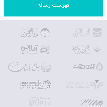
فهرست رساله