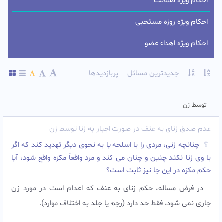
احکام ویژه ضمانت
احکام ویژه روزه مستحبی
احکام ویژه اهداء عضو
جدیدترین مسائل
پربازدیدها
توسط زن
عدم صدق زنای به عنف در صورت اجبار به زنا توسط زن
چنانچه زنى، مردى را با اسلحه یا به نحوى دیگر تهدید کند که اگر
با وى زنا نکند چنین و چنان مى کند و مرد واقعاً مکرَه واقع شود، آیا
حکم مکرَه در این جا نیز ثابت است؟
در فرض مساله، حکم زناى به عنف که اعدام است در مورد زن
جارى نمى شود، فقط حد دارد (رجم یا جلد به اختلاف موارد).‌