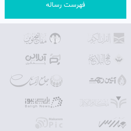
فهرست رساله