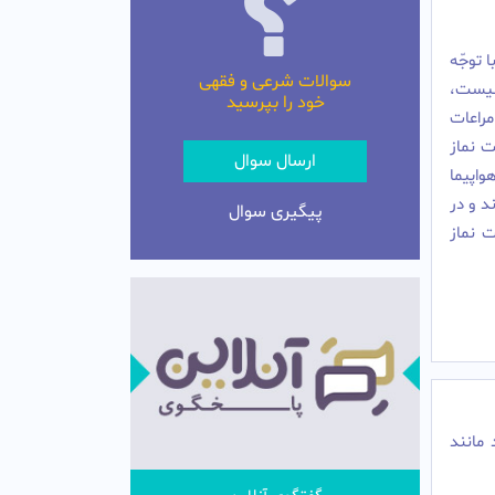
 توجّه
سوالات شرعی و فقهی
 نيست،
خود را بپرسید
مراعات
ت نماز
ارسال سوال
واپيما
د و در
پیگیری سوال
ت نماز
مانند