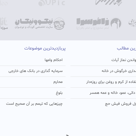
رین مطالب
پربازدیدترین موضوعات
اندن نماز آیات
احکام وامها
اری خرگوش در خانه
سرمایه گذاری در بانک های خارجی
ده از کرم و روغن برای روزه‌دار
محارم
ائی، عمو، خاله و عمه همسر
بلوغ
ل فروش فیش حج
چیزهایی که تیمم بر آن صحیح است