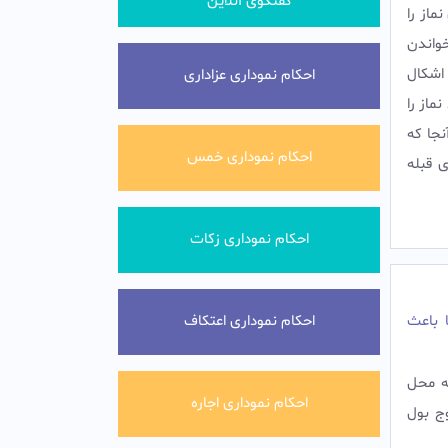
گفتگوی آنلاین
ماز را
خواندن
 اشکال
احکام نموداری عزاداری
ماز را
نجا که
احکام نموداری خمس
 قبله
احکام نموداری زکات
 باعث
احکام نموداری اعتکاف
ه محل
احکام نموداری اجاره
ج بول