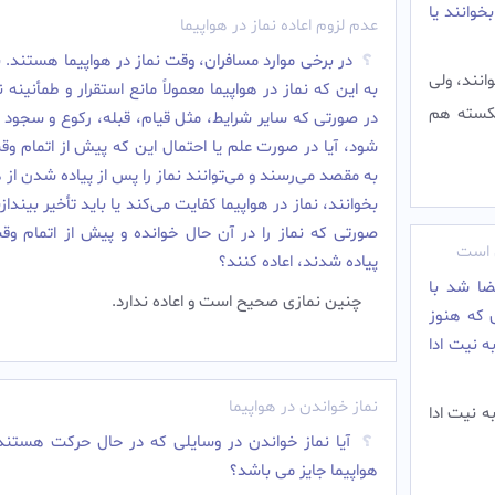
بخوانند یا
عدم لزوم اعاده نماز در هواپیما
در برخى موارد مسافران، وقت نماز در هواپيما هستند. با
انند، ولی
به اين كه نماز در هواپيما معمولاً مانع استقرار و طمأنينه
 شکسته هم
در صورتى كه ساير شرايط، مثل قيام، قبله، ركوع و سجود 
شود، آيا در صورت علم يا احتمال اين كه پيش از اتمام وق
به مقصد مى‌رسند و مى‌توانند نماز را پس از پياده شدن از ه
بخوانند، نماز در هواپيما كفايت مى‌كند يا بايد تأخير بيندازن
صورتى كه نماز را در آن حال خوانده و پيش از اتمام وق
ی است
پياده شدند، اعاده كنند؟
ا شد با
چنين نمازى صحيح است و اعاده ندارد.‌
ی که هنوز
ه نیت ادا
نماز خواندن در هواپیما
ه نیت ادا
آیا نماز خواندن در وسایلی که در حال حرکت هستند 
هواپیما جایز می باشد؟