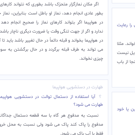
اگر مکان نمازگزار متحرّک باشد بطورى که نتواند کارهاى ن
بطور عادى انجام دهد، نماز او باطل است بنابراين، نماز 
در هواپیما اگر بتواند کارهاى نماز را صحيح انجام دهد
را رعایت
ندارد و اگر از جهت تنگى وقت يا ضرورت ديگرى ناچار باشد ن
در هواپیما بخواند و قبله دائماً در حال تغيير باشد بايد تا آ
اند. مثلا
مى تواند به طرف قبله برگردد و در حال برگشتن به سوى
ديل نيست
چيزى نخواند.‌
ا از باب
طهارت در دستشویی هواپیما
آیا استفاده از دستمال توالت در دستشویی هواپیما
طهارت می شود؟
ن یا خود
نسبت به مدفوع هر گاه با سه قطعه دستمال جداگان
مدفوع را پاک کند پاک می شود ولی نسبت به محل خرو
فقط با آب پاک می شود.‌