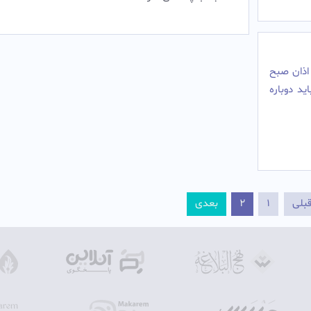
 اذان صبح
ید دوباره
بلی
1
2
بعدی