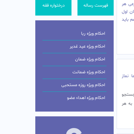
عی هر
فهرست رساله
درختواره فقه
ن اول
م باید
احکام ویژه ربا
احکام ویژه عید غدیر
احکام ویژه ضمان
احکام ویژه ضمانت
 نماز
احکام ویژه روزه مستحبی
 جستجو
احکام ویژه اهداء عضو
به هر