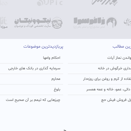
رین مطالب
پربازدیدترین موضوعات
اندن نماز آیات
احکام وامها
اری خرگوش در خانه
سرمایه گذاری در بانک های خارجی
ده از کرم و روغن برای روزه‌دار
محارم
ائی، عمو، خاله و عمه همسر
بلوغ
ل فروش فیش حج
چیزهایی که تیمم بر آن صحیح است