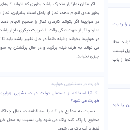
اگر مکان نمازگزار متحرّک باشد بطورى که نتواند کارهاى ن
بطور عادى انجام دهد، نماز او باطل است بنابراين، نماز 
در هواپیما اگر بتواند کارهاى نماز را صحيح انجام دهد
را رعایت
ندارد و اگر از جهت تنگى وقت يا ضرورت ديگرى ناچار باشد ن
در هواپیما بخواند و قبله دائماً در حال تغيير باشد بايد تا آ
اند. مثلا
مى تواند به طرف قبله برگردد و در حال برگشتن به سوى
ديل نيست
چيزى نخواند.‌
ا از باب
طهارت در دستشویی هواپیما
آیا استفاده از دستمال توالت در دستشویی هواپیما
طهارت می شود؟
ن یا خود
نسبت به مدفوع هر گاه با سه قطعه دستمال جداگان
مدفوع را پاک کند پاک می شود ولی نسبت به محل خرو
فقط با آب پاک می شود.‌