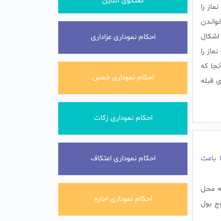
گفتگوی آنلاین
ماز را
خواندن
 اشکال
احکام نموداری عزاداری
ماز را
نجا که
احکام نموداری خمس
 قبله
احکام نموداری زکات
 باعث
احکام نموداری اعتکاف
ه محل
احکام نموداری اجاره
ج بول