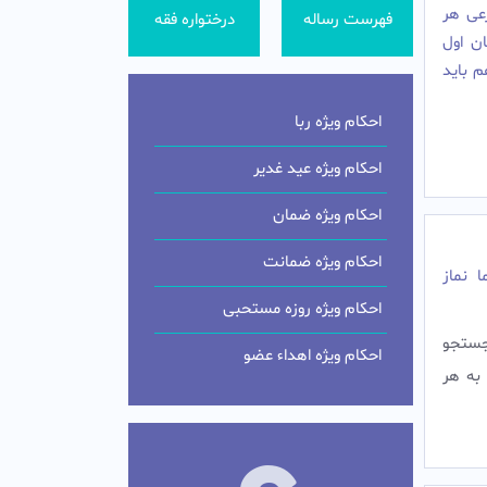
عی هر
فهرست رساله
درختواره فقه
ن اول
م باید
احکام ویژه ربا
احکام ویژه عید غدیر
احکام ویژه ضمان
احکام ویژه ضمانت
 نماز
احکام ویژه روزه مستحبی
 جستجو
احکام ویژه اهداء عضو
به هر