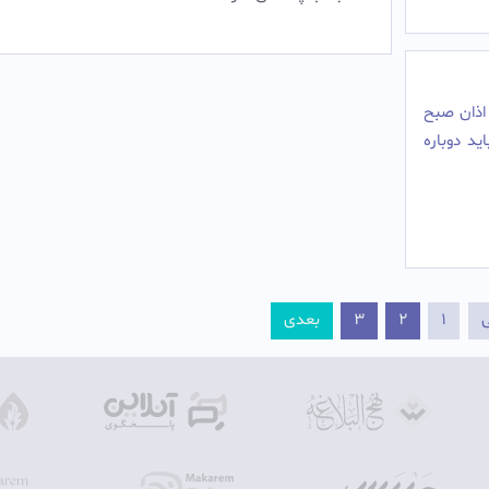
 اذان صبح
ید دوباره
ی
1
2
3
بعدی