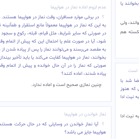
بخوانند یا
عدم لزوم اعاده نماز در هواپیما
در برخى موارد مسافران، وقت نماز در هواپيما هستند. با
انند، ولی
به اين كه نماز در هواپيما معمولاً مانع استقرار و طمأنينه
 شکسته هم
در صورتى كه ساير شرايط، مثل قيام، قبله، ركوع و سجود 
شود، آيا در صورت علم يا احتمال اين كه پيش از اتمام وق
به مقصد مى‌رسند و مى‌توانند نماز را پس از پياده شدن از ه
بخوانند، نماز در هواپيما كفايت مى‌كند يا بايد تأخير بيندازن
صورتى كه نماز را در آن حال خوانده و پيش از اتمام وق
ی است
پياده شدند، اعاده كنند؟
ا شد با
چنين نمازى صحيح است و اعاده ندارد.‌
ی که هنوز
ه نیت ادا
نماز خواندن در هواپیما
ه نیت ادا
آیا نماز خواندن در وسایلی که در حال حرکت هستند 
هواپیما جایز می باشد؟