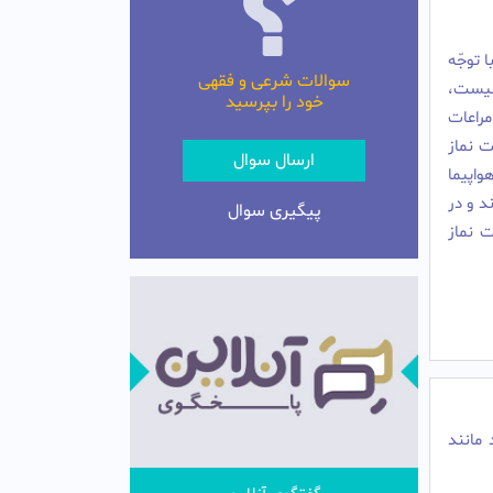
 توجّه
سوالات شرعی و فقهی
 نيست،
خود را بپرسید
مراعات
ت نماز
ارسال سوال
واپيما
د و در
پیگیری سوال
ت نماز
مانند