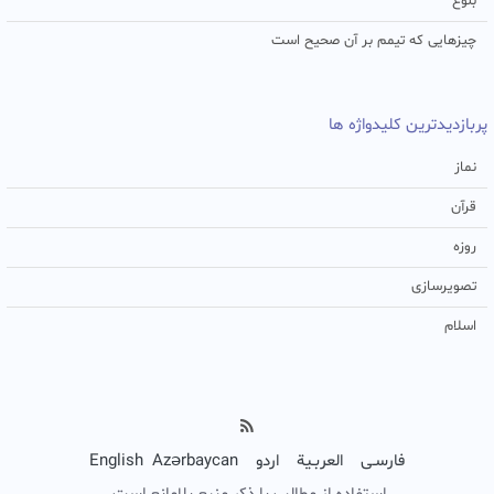
بلوغ
چیزهایی که تیمم بر آن صحیح است
پربازدیدترین کلیدواژه ها
نماز
قرآن
روزه
تصویرسازی
اسلام
فارسـی
العربـیة
اردو
Azərbaycan
English