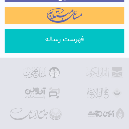
فهرست رساله