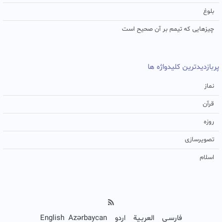
بلوغ
چیزهایی که تیمم بر آن صحیح است
پربازدیدترین کلیدواژه ها
نماز
قرآن
روزه
تصویرسازی
اسلام
فارسـی
العربـیة
اردو
Azərbaycan
English