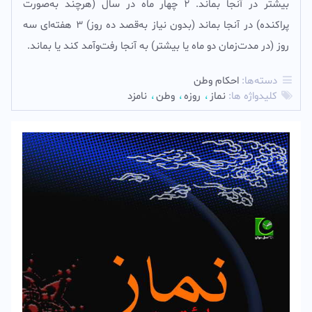
بيشتر در آنجا بماند. 2 چهار ماه در سال (هرچند به‌صورت
پراکنده) در آنجا بماند (بدون نياز به‌قصد ده روز) 3 هفته‌ای سه
روز (در مدت‌زمان دو ماه يا بيشتر) به آنجا رفت‌وآمد کند يا بماند.
دسته‌ها:
احکام وطن
کلیدواژه ها:
نماز
روزه
وطن
نامزد