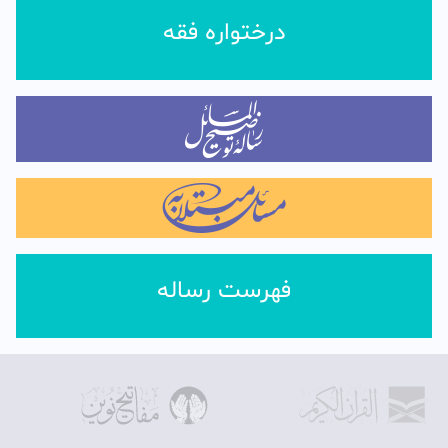
درختواره فقه
فهرست رساله