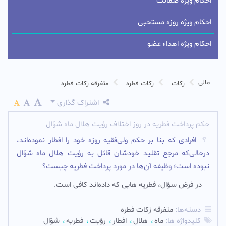
احکام ویژه ضمانت
احکام ویژه روزه مستحبی
احکام ویژه اهداء عضو
مالی
زکات
زکات فطره
متفرقه زکات فطره
اشتراک گذاری
حکم پرداخت فطریه در روز اختلاف رؤیت هلال ماه شوّال
افرادی که بنا بر حکم ولی‌فقیه روزه خود را افطار نموده‌اند،
درحالی‌که مرجع تقلید خودشان قائل به رؤیت هلال ماه شوّال
نبوده است؛ وظیفه آن‌ها در مورد پرداخت فطریه چیست؟
در فرض سؤال، فطریه هایی که داده‌اند کافی است.
دسته‌ها:
متفرقه زکات فطره
کلیدواژه ها:
ماه
هلال
افطار
رؤیت
فطریه
شوّال