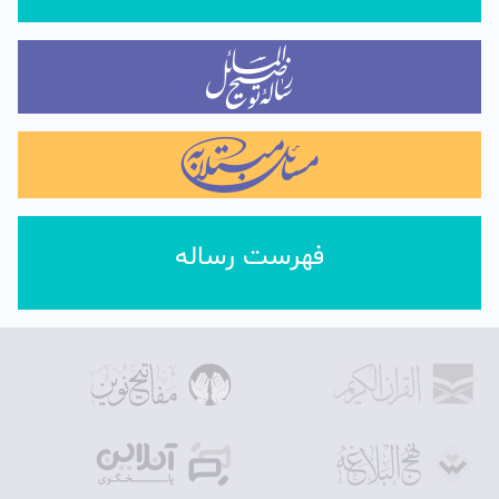
فهرست رساله