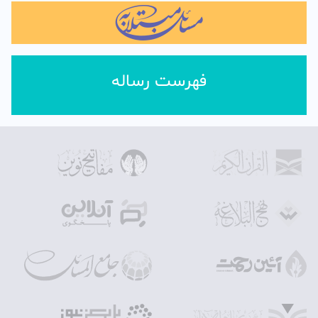
فهرست رساله