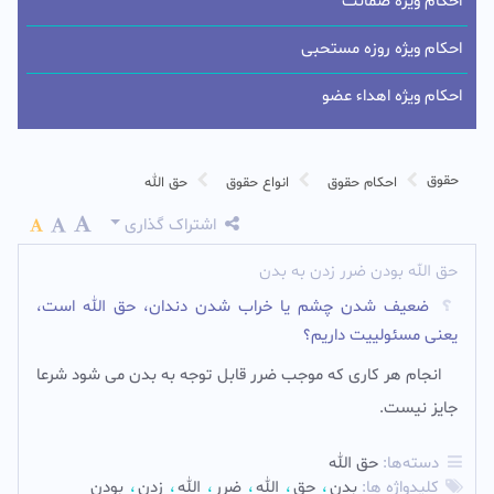
احکام ویژه ضمانت
احکام ویژه روزه مستحبی
احکام ویژه اهداء عضو
حقوق
احکام حقوق
انواع حقوق
حق الله
اشتراک گذاری
حق الله بودن ضرر زدن به بدن
ضعیف شدن چشم یا خراب شدن دندان، حق الله است،
یعنی مسئولییت داریم؟
انجام هر کاری که موجب ضرر قابل توجه به بدن می شود شرعا
جایز نیست.‌
دسته‌ها:
حق الله
کلیدواژه ها:
بدن
حق
الله
ضرر
الله
زدن
بودن