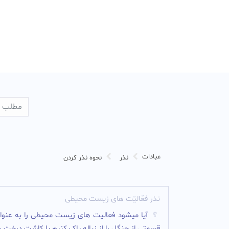
عبادات
نذر
نحوه نذر کردن
نذر فعّالیّت های زیست محیطی
آیا میشود فعالیت های زیست محیطی را به عنوان ن
قسمتی از جنگل را از زباله پاک کنیم یا کاشت درخت را 