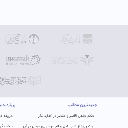
جدیدترین مطالب
پربازدیدت
حکم جاهل قاصر و مقصر در کفاره نذر
طریقه خو
نیت روزه از شب قبل و انجام سهوی مبطل در آن
حکم نگهد