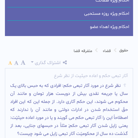
احکام ویژه ضمانت
احکام ویژه روزه مستحبی
احکام ویژه اهداء عضو
حقوق
قضاء
متفرقه قضا
اشتراک گذاری
آثار تبعی حکم و اعاده حیثیت از نظر شرع
نظر شرع در مورد آثار تبعى حکم: افرادى که به حبس بالاى یک
سال یا جریمه نقدى بیش از دویست هزار تومان و مانند آن
محکوم مى شوند، این حکم آثارى دارد. از جمله این که این افراد
حقّ استخدام شدن در ادارات دولتى و مانند آن را ندارند که
اصطلاحاً این را آثار تبعى حکم مى گویند و یا در مورد اعاده حیثیّت:
یعنى زایل شدن آثار تبعى حکم; مثلاً در حبسهاى جنایى، بعد از
گذشت ده سال از محکومیّت آثار تبعى زایل مى شود چیست؟