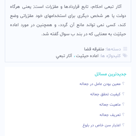
آثار تبعى احکام، تابع قراردادها و مقرّرات است; یعنى هرگاه
دولت یا هر شخص دیگرى براى استخدامهاى خود مقرّراتى وضع
کند، کسى نمى تواند مانع آن گردد، و همچنین در مورد اعاده
حیثیّت به معنایى که در بند ب سوال گفته شد.
دسته‌ها:
متفرقه قضا
کلیدواژه ها:
اعاده حيثيت
آثار تبعي
جدیدترین مسائل
معین بودن عامل در جعاله
کیفیت تحقق جعاله
ماهیت جعاله
تعریف جعاله
اعتبار سن خاص در بلوغ