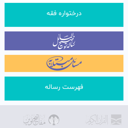
درختواره فقه
فهرست رساله