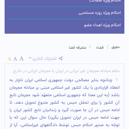
احکام ویژه ضمانت
احکام ویژه روزه مستحبی
احکام ویژه اهداء عضو
حقوق
قضاء
متفرقه قضا
اشتراک گذاری
حکم مبادله مجرمان غیر ایرانی در ایران با مجرمان ایرانی در خارج
چنانچه بنابر مصالحى دولت جمهورى اسلامى ایران ناچار به
انعقاد قراردادى با یک کشور غیر اسلامى مبنى بر مبادله مجرمان
باشد (به این معنا که جمهورى اسلامى متعهّد شود مجرمان تابع
آن کشور را براى تحمّل حبس به کشور متبوع تحویل دهد، تا
ادامه حبس در آن جا صورت گیرد و زندانیان تابع کشور ایران را
جهت ادامه حبس در ایران تحویل بگیرد) حال سوال این که با
توجّه به صدور احکام حبس توسّط دادگاههاى غیراسلامى، آیا از