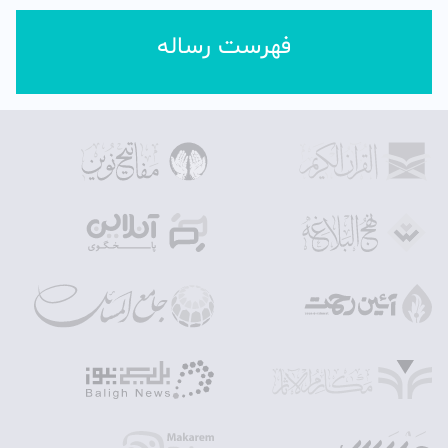
فهرست رساله