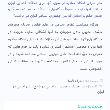
نظر شرعى احکام صادره از سوى آنها براى محاکم قضایى ایران
قابلیّت اجرا دارد؟ آیا اصولاً دادگاههاى ما مکلّف به محاکمه مجدّد و
صدور حکم بر اساس قوانین جمهورى اسلامى ایران مى باشند؟
هرگاه مصلحت نظام اسلامى در عقد قرارداد مبادله مجرمان
باشد، تحویل دادن مجرمان به آنها اشکالى ندارد، هرچند در
دادگاههاى آنها محاکمه و طبق آن مجازات شوند؛ ولى احکام صادره
آنها درباره مجرمین مسلمان اعتبارى ندارد و باید در جرم هایی که
تعرض به حقّ اللّه است طبق موازین اسلامى محاکمه شوند و در
موارد تعرض به حق الناس، محاکمه مشروط به مطالبه شاکى
خصوصى است.
دسته‌ها:
متفرقه قضا
کلیدواژه ها:
مبادله
مجرمان
ايراني در خارج
غير ايراني در
ايران
جدیدترین مسائل