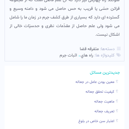
سوگند راه چهارمى نیز دارد که آن علم قاضى است که از مجموعه
قرائن حسّى یا قریب به حس حاصل مى شود و دامنه وسیع و
گسترده اى دارد که بسیارى از طرق کشف جرم در زمان ما را شامل
مى شود ولى علم حاصل از مقدّمات نظرى و حدسیّات خالى از
اشکال نیست.
دسته‌ها:
متفرقه قضا
کلیدواژه ها:
راه هاي
اثبات جرم
جدیدترین مسائل
معین بودن عامل در جعاله
کیفیت تحقق جعاله
ماهیت جعاله
تعریف جعاله
اعتبار سن خاص در بلوغ