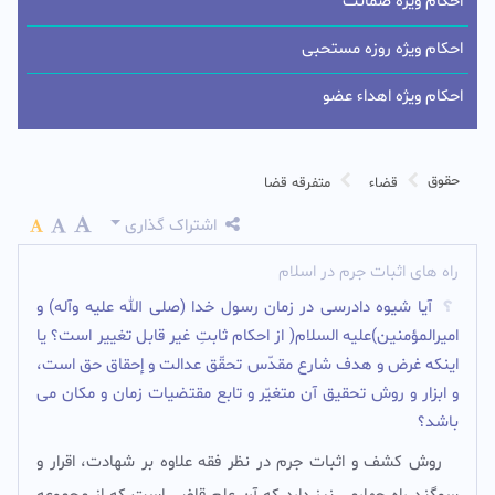
احکام ویژه ضمانت
احکام ویژه روزه مستحبی
احکام ویژه اهداء عضو
حقوق
قضاء
متفرقه قضا
اشتراک گذاری
راه های اثبات جرم در اسلام
آیا شیوه دادرسى در زمان رسول خدا (صلى الله علیه وآله) و
امیرالمؤمنین)علیه السلام( از احکام ثابتِ غیر قابل تغییر است؟ یا
اینکه غرض و هدف شارع مقدّس تحقّق عدالت و إحقاق حق است،
و ابزار و روش تحقیق آن متغیّر و تابع مقتضیات زمان و مکان مى
باشد؟
روش کشف و اثبات جرم در نظر فقه علاوه بر شهادت، اقرار و