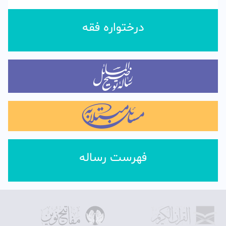
درختواره فقه
فهرست رساله