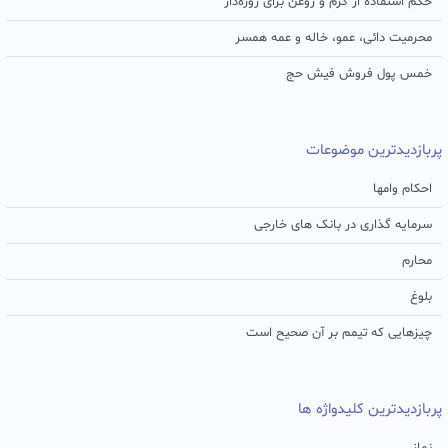
حکم استفاده از کرم و روغن برای روزه‌دار
محرمیت دائی، عمو، خاله و عمه همسر
خمس پول فروش فیش حج
پربازدیدترین موضوعات
احکام وامها
سرمایه گذاری در بانک های خارجی
محارم
بلوغ
چیزهایی که تیمم بر آن صحیح است
پربازدیدترین کلیدواژه ها