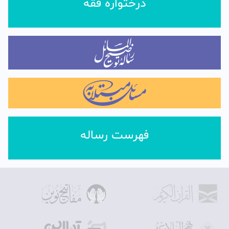
درختواره فقه
فهرست رساله