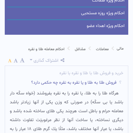
احکام ویژه ضمانت
احکام ویژه روزه مستحبی
احکام ویژه اهداء عضو
مالی
معاملات
مشاغل
احکام معامله طلا و نقره
اشتراک گذاری
خريد و فروش طلا با طلا و نقره با نقره
فروش طلا به طلا و یا نقره به نقره چه حکمی دارد؟
هرگاه طلا را به طلا، يا نقره را به نقره بفروشند (خواه سكّه ‏دار
باشد يا بى ‏سكّه) در صورتى كه وزن يكى از آنها زيادتر باشد
معامله حرام و باطل است هرچند يكى طلاى ساخته شده باشد و
ديگرى نساخته، يا ساخت آنها از نظر مرغوبيّت تفاوت داشته
باشد، يا عيار آنها مختلف باشد، مثلًا يك گرم طلاى 18 عيار را به