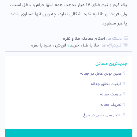
يك گرم و نيم طلاى 14 عيار بدهد، همه اينها حرام و باطل است،
ولى فروختن طلا به نقره اشكالى ندارد، چه وزن آنها مساوى باشد
يا غير مساوى.
دسته‌ها:
احکام معامله طلا و نقره
کلیدواژه ها:
طلا با طلا
خريد
فروش
نقره با نقره
جدیدترین مسائل
معین بودن عامل در جعاله
کیفیت تحقق جعاله
ماهیت جعاله
تعریف جعاله
اعتبار سن خاص در بلوغ