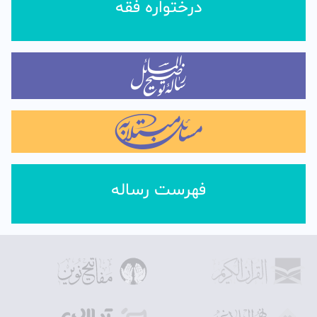
درختواره فقه
فهرست رساله