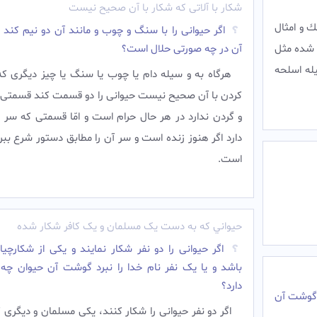
شکار با آلاتى که شکار با آن صحيح نيست
 و امثال
اگر حیوانی را با سنگ و چوب و مانند آن دو نیم کند
 شده مثل
آن در چه صورتی حلال است؟
يله اسلحه
هرگاه به و سيله دام يا چوب يا سنگ يا چيز ديگرى ك
كردن با آن صحيح نيست حيوانى را دو قسمت كند قسمتى 
و گردن ندارد در هر حال حرام است و امّا قسمتى كه سر 
دارد اگر هنوز زنده است و سر آن را مطابق دستور شرع ببر
است.
حيواني که به دست يک مسلمان و يک کافر شکار شده
اگر حیوانی را دو نفر شکار نمایند و یکی از شکارچیا
باشد و یا یک نفر نام خدا را نبرد گوشت آن حیوان چه
دارد؟
 گوشت آن
اگر دو نفر حيوانى را شكار كنند، يكى مسلمان و ديگرى كا