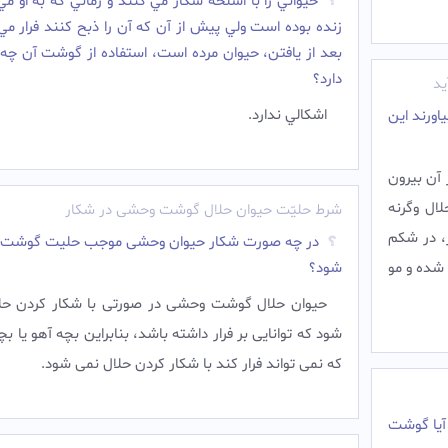
حيواني را با اسلحه شکار مي کنند و زماني که به او م
زنده بوده است ولي پيش از آن که آن را ذبح کنند فرار مي
بعد از يافتن، حيوان مرده است، استفاده از گوشت آن چه
دارد؟
ید
اشکالي ندارد.
اورند این
ز آن بيرون
ال وگرنه
شرط حليّت حيوان حلال گوشت وحشى در شکار
ر، در شكم
در چه صورت شکار حیوان وحشی موجب حلیت گوشت 
 شده و مو
شود؟
حيوان حلال گوشت وحشى در صورتى با شكار كردن حل
شود كه توانايى بر فرار داشته باشد، بنابراين بچه آهو يا ب
كه نمى تواند فرار كند با شكار كردن حلال نمى شود.
آیا گوشت