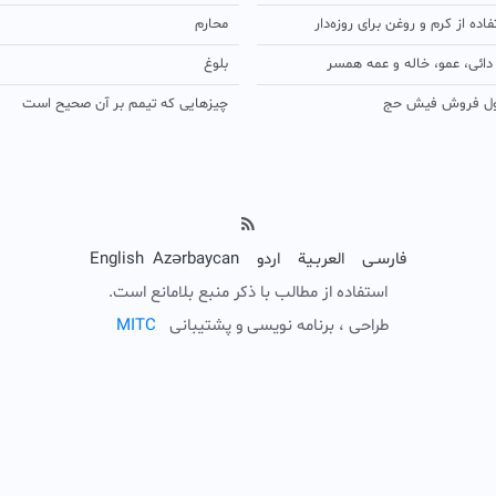
ده از کرم و روغن برای روزه‌دار
محارم
ائی، عمو، خاله و عمه همسر
بلوغ
ل فروش فیش حج
چیزهایی که تیمم بر آن صحیح است
فارسـی
العربـیة
اردو
Azərbaycan
English
استفاده از مطالب با ذکر منبع بلامانع است.
طراحی ، برنامه نویسی و پشتیبانی
C
T
I
M