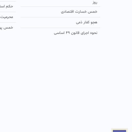
روز
حکم استفا
خمس خسارت اقتصادی
محرمیت د
هجو کفار ذمی
خمس پو
نحوه اجرای قانون ۴۹ اساسی