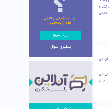
ي رسند
 کند و
 حکمي
سوالات شرعی و فقهی
خود را بپرسید
ارسال سوال
پیگیری سوال
آن می
ال مى
چه كبك