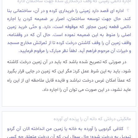
اجاره دائمی زمینی که وقف درختکاری شده جهت ساختمان اداره
اداره ای قصد دارد زمینى را خریدارى کرده و در آن، ساختمانى بنا
کند. حال جهت توسعه ساختمان، اصرار بر ضمیمه کردن یا اجاره
دائمى قطعه زمین مجاور که موقوفه است، دارد. و حتّى خرید زمین
اصلى را منوط به این ضمیمه نموده است. حال آن که در وقفنامه،
واقف زمین آن را وقف کاشتن درخت کرده تا از ثمراتش مخارج مسجد
و خیرات آن مرحوم فراهم آید. لطفاً نظر مبارک را مرقوم فرمایید.
در صورتى که تصریح شده باشد که باید در آن زمین درخت کاشته
شود، باید به این شرط عمل کرد; مگر این که زمین در جایى قرار بگیرد
که عملاً امکان غرس درخت نباشد و فایده قابل ملاحظه اى از این راه
عاید نشود، در این صورت مى توان آن را اجاره داد.
مالکیتی درختی که دانه آن را پرنده ای آورده
کلاغی گردویی را آورده به خانه یا زمین من انداخته الان آن گردو
تبدیل به درخت شده؛ حال سوال این که آن درخت متعلق چه کسی