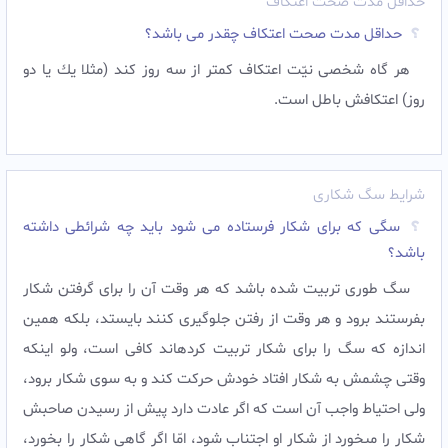
حداقل مدت صحت اعتکاف
حداقل مدت صحت اعتکاف چقدر می باشد؟
هر گاه شخصى نيّت اعتكاف كمتر از سه روز كند (مثلا يك يا دو
روز) اعتكافش باطل است.
شرایط سگ شکاری
سگی که برای شکار فرستاده می شود باید چه شرائطی داشته
باشد؟
سگ طورى تربيت شده باشد كه هر وقت آن را براى گرفتن شكار
بفرستند برود و هر وقت از رفتن جلوگيرى كنند بايستد، بلكه همين
اندازه كه سگ را براى شكار تربيت كرده‏اند كافى است، ولو اين‏كه
وقتى چشمش به شكار افتاد خودش حركت كند و به سوى شكار برود،
ولى احتياط واجب آن است كه اگر عادت دارد پيش از رسيدن صاحبش
شكار را مى‏خورد از شكار او اجتناب شود، امّا اگر گاهى شكار را بخورد،