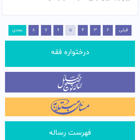
قبلی
2
3
4
5
6
7
8
بعدی
درختواره فقه
فهرست رساله