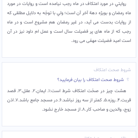
روايتي در مورد اعتکاف در ماه رجب نيامده است و روايات در مورد
ماه رمضان و بويژه دهة آخر آن است؛ ولي با توجّه به دلايل مطلقی که
از روایات بدست می آید، در غير رمضان هم مشروع است و در ماه
رجب که از ماه های پر فضیلت سال است و عمل ام داود نیز در آن
است امید فضیلت مهمّی می رود.
شروط صحت اعتکاف
شروط صحت اعتکاف را بیان فرمایید؟
هشت چيز در صحّت اعتكاف شرط است:1ـ ايمان.2ـ عقل.3ـ قصد
قربت.4ـ روزه.5ـ كمتر از سه روز نباشد.6ـ در مسجد جامع باشد.7ـ اذن
زوج، والدين و صاحب كار.8ـ از مسجد خارج نشود.