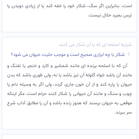
است، بنابراين اگر سگ، شكار خود را خفه كند يا از زيادى دويدن يا
ترس بميرد حلال نيست.
شرایط اسلحه ای که با آن شکار می کنند
شکار با چه ابزاری صحیح است و موجب حلیت حیوان می شود؟
آن كه با اسلحه برنده ‏اى مانند شمشير و كارد و خنجر يا تفنگ و
مانند آن باشد خواه گلوله آن تيز باشد يا نه، ولى طورى باشد كه بدن
حيوان را پاره كند و از آن خون جارى گردد، ولى اگر به وسيله دام يا
چوب و سنگ و مانند آن حيوانى را شكار كنند حرام است، مگر اين‏كه
موقعى به حيوان برسند كه هنوز زنده باشد و آن را مطابق آداب شرع
سر ببرند.