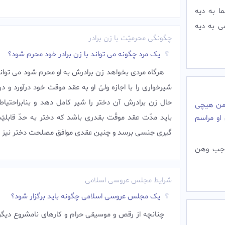
ا به دیه
ضی به دیه
چگونگی محرمیّت با زن برادر
یک مرد چگونه می تواند با زن برادر خود محرم شود؟
هرگاه مردى بخواهد زن برادرش به او محرم شود مى توان
شیرخوارى را با اجازه ولىّ او به عقد موقت خود درآورد و د
حال زن برادرش آن دختر را شیر كامل دهد و بنابراحتياط
 من هیچی
بايد مدّت عقد موقّت بقدرى باشد كه دختر به حدّ قابليّ
 او مراسم
گيرى جنسى برسد و چنين عقدى موافق مصلحت دختر نيز ب
وجب وهن
شرایط مجلس عروسی اسلامی
یک مجلس عروسی اسلامی چگونه باید برگزار شود؟
چنانچه از رقص و موسيقى حرام و كارهاى نامشروع ديگر