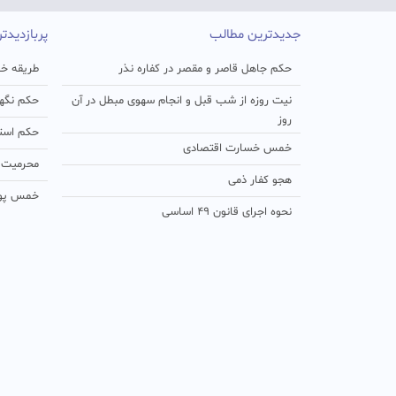
جدیدترین مطالب
پربازدیدت
حکم جاهل قاصر و مقصر در کفاره نذر
طریقه خو
نیت روزه از شب قبل و انجام سهوی مبطل در آن
حکم نگهد
روز
حکم استفا
خمس خسارت اقتصادی
محرمیت د
هجو کفار ذمی
خمس پو
نحوه اجرای قانون ۴۹ اساسی