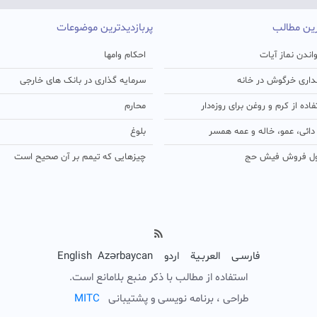
رین مطالب
پربازدیدترین موضوعات
اندن نماز آیات
احکام وامها
اری خرگوش در خانه
سرمایه گذاری در بانک های خارجی
ده از کرم و روغن برای روزه‌دار
محارم
ائی، عمو، خاله و عمه همسر
بلوغ
ل فروش فیش حج
چیزهایی که تیمم بر آن صحیح است
فارسـی
العربـیة
اردو
Azərbaycan
English
استفاده از مطالب با ذکر منبع بلامانع است.
طراحی ، برنامه نویسی و پشتیبانی
C
T
I
M