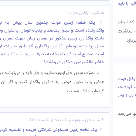
ه را باید
مالکیت اراضی موات
که انجام
یک قطعه زمین موات چندین سال پیش به این
واگذارشده است و مبلغ یک‌صد و پنجاه تومان به‌عنوان و
به مباشرت
بابت واگذارى زمین مذکور در همان زمان جهت عمران و 
دازد.
محل پرداخت‌نموده‌ام، آیا این واگذارى که طبق مقررات آ
است صحیح است؟ و با توجّه به تصرف این‌جانب، آیا بنده 
حاضر مالک زمین مذکور می‌باشم؟
با تصرّف مزبور حقّ اولویت‌دارید و حقّ خود را می‌توانید د
 زغال فوت
عوض و یا بدون عوض به دیگرى واگذار کنید و اگر آن را
کرده‌اند،
کرده‌اید مالک هستید.
ک زن و پدر
ها می‌رسد
کسر شدن سهم شریک بعد از تقسیم ملک
یک قطعه زمین مسکونی شراکتی خریده و تقسیم کردیم،