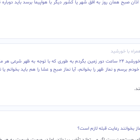
ذان صبح همان روز به افق شهر یا کشور دیگر با هواپیما برسد باید دوباره ن
مراه با خورشید
اگر موقع اذان ظهر، سوار بر هواپیما بشوم و همراه خورشید 24 ساعت دور زمین بگردم به طوری که با توجه به ظهر شرعی ه
ودم برسم و نماز ظهر را بخوانم، آیا نماز صبح و عشا را هم باید بخوانم یا ن
د.‌
از بخوانند رعایت قبله لازم است؟
برای جستجو نیست اگر می تواند تأخیر بیندازد، اما در صورت ضرورت به هر 