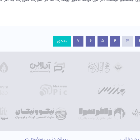
3
4
5
6
7
بعدی
رین مطالب
پربازدیدترین موضوعات