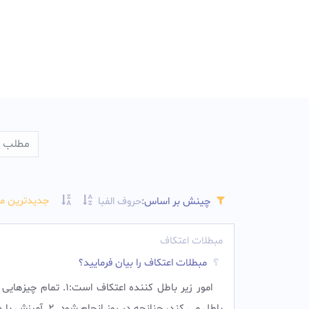
جدیدترین م
چینش بر اساس:
حروف الفبا
مبطلات اعتکاف
مبطلات اعتکاف را بیان فرمایید؟
امور زير باطل كننده اعتكاف است:1. ت
باطل مى كند، چنانچه در روز انجام