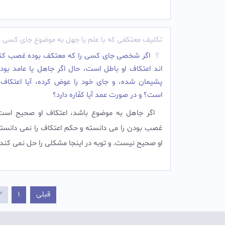
تکلیف معتکفی که با علم یا جهل به موضوع جای کسی 
اگر شخصى جاى كسى را كه معتكف بوده غصب كند
اند اعتكاف او باطل است، حال اگر جاهل يا عامد بوده
پشيمان شده، و جاى خود را عوض كرده، آيا اعتكاف
است؟ و در صورت عمد آيا كفّاره دارد؟
اگر جاهل به موضوع باشد، اعتكاف او صحيح است;
غصب بودن را مى دانسته و حكم اعتكاف را نمى دانسته
او صحيح نيست. و توبه در اينجا مشكلى را حل نمى كند.
قبلی
1
2