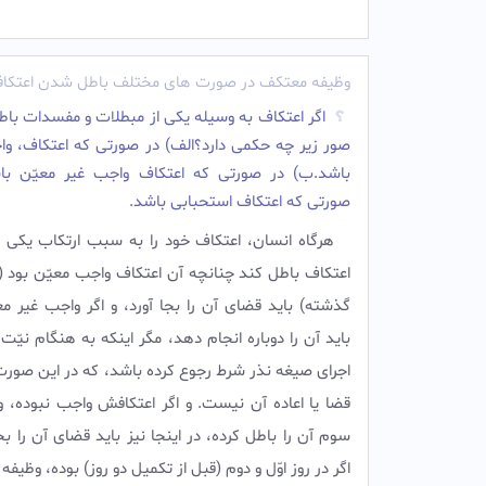
وظیفه معتکف در صورت های مختلف باطل شدن اعتکا
اگر اعتكاف به وسيله يكى از مبطلات و مفسدات باط
صور زير چه حكمى دارد؟الف) در صورتى كه اعتكاف، وا
باشد.ب) در صورتى كه اعتكاف واجب غير معيّن با
صورتى كه اعتكاف استحبابى باشد.
هرگاه انسان، اعتكاف خود را به سبب ارتكاب يكى ا
اعتكاف باطل كند چنانچه آن اعتكاف واجب معيّن بود (
گذشته) بايد قضاى آن را بجا آورد، و اگر واجب غير مع
بايد آن را دوباره انجام دهد، مگر اينكه به هنگام نيّت 
اجراى صيغه نذر شرط رجوع كرده باشد، كه در اين صورت
قضا يا اعاده آن نيست. و اگر اعتكافش واجب نبوده، و
سوم آن را باطل كرده، در اينجا نيز بايد قضاى آن را بجا 
اگر در روز اوّل و دوم (قبل از تكميل دو روز) بوده، وظيفه 