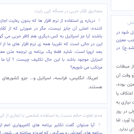
مصادیق کفّار حربی در مسأله کپی رایت
درباره ی استفاده از نرم افزار ها که بدون رعایت اجازه
فش
کننده، اصلى آن جایز نیست، مگر در صورتى که از کفّار
ل شود در
باشند آیا جز اسرائیل به کس دیگری هم کافر حربی می گو
جب معيّن
این در حالی است که تقریبا همه ی نرم افزار های ما از ام
شد.ج) در
بعد اروپا است، شاید فقط یک برنامه ی ترجمه متن معر
اسرایل موجود باشد با این حال تکلیف چیست ؟ آیا ما 
ز مبطلات
مرتکب می شویم؟
و وقت آن
امریکا، انگلیس، فرانسه، اسرائیل و... جزو کشورهای
يّن بوده،
هستند.
اعتكاف يا
 نيازى به
لى در روز
عدم تفاوت حکم نسبت به استفاده شخصی با تجاری از کپی
آورد، امّا
آيا مى‏توان گفت تکثیر برنامه ‏هاى كامپيوترى اعم از
اى ندارد.
برنامه‏ هاى آموزشى و سرگرمى كه امروزه ساخته مى‏ شود، اگ