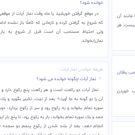
خوانده شود؟
در موقع گرفتن خورشيد يا ماه وقت نماز آيات از موق
مانند آن
كه شروع به گرفتن كرده و تازمانى كه كاملًا باز نشده ادامه
نيست; هر
ولى احتياط مستحب آن است قبل از شروع به باز
نمازرابخواند.
طریقه خواندن نماز آیات
وجب بطلان
نماز آیات چگونه خوانده می شود؟
نماز آيات دو ركعت است و هر ركعت پنج ركوع دارد و م
ب خوردن
آن را دو گونه به جا آورد:1- بعد از نيّت، تكبير بگويد
سوره تمام بخواند و به ركوع رود و سر از ركوع بردارد، دوب
حمد و يك سوره تمام بخواند، باز به ركوع رود، تا پنج بار اين 
انجام دهد، بعد از بلند شدن از ركوع پنجم دو سجده نم