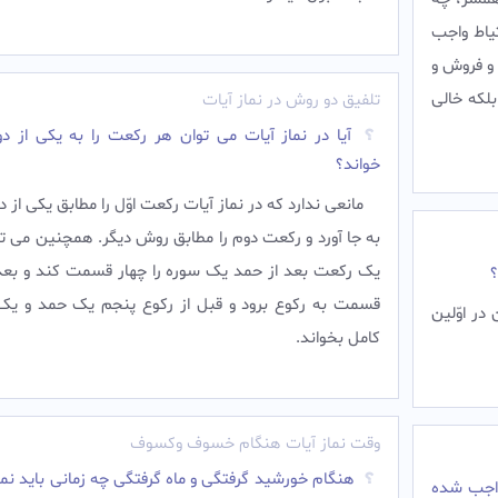
تیاط واجب
يد و فروش و
لكه خالى
تلفیق دو روش در نماز آیات
آیا در نماز آیات می توان هر رکعت را به یکی از د
خواند؟
مانعى ندارد كه در نماز آيات ركعت اوّل را مطابق يكى از 
به جا آورد و ركعت دوم را مطابق روش ديگر. همچنین می تو
یک رکعت بعد از حمد یک سوره را چهار قسمت کند و بعد 
؟
قسمت به رکوع برود و قبل از رکوع پنجم یک حمد و یک
ر اوّلين
کامل بخواند.
وقت نماز آیات هنگام خسوف وکسوف
هنگام خورشید گرفتگی و ماه گرفتگی چه زمانی باید نما
واجب شده