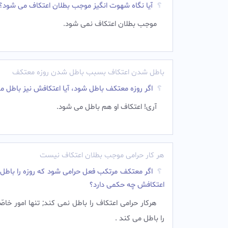
آیا نگاه شهوت انگیز موجب بطلان اعتکاف مى شود؟
موجب بطلان اعتکاف نمى شود.
باطل شدن اعتکاف بسبب باطل شدن روزه معتکف
اگر روزه معتكف باطل شود، آيا اعتكافش نيز باطل م
آرى! اعتكاف او هم باطل مى شود.
هر کار حرامی موجب بطلان اعتکاف نیست
اگر معتكف مرتكب فعل حرامى شود كه روزه را باطل 
اعتكافش چه حكمى دارد؟
هركار حرامى اعتكاف را باطل نمى كند; تنها امور خاص
را باطل مى كند .