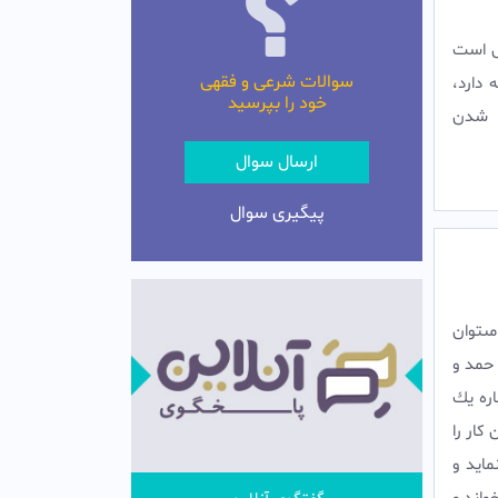
عى است
سوالات شرعی و فقهی
 دارد،
خود را بپرسید
 شدن
ارسال سوال
پیگیری سوال
ى‏توان
 و يك حمد و
اره يك
كار را
ايد و