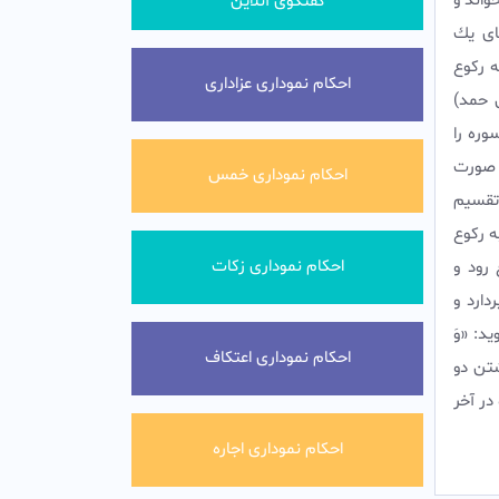
واند و
گفتگوی آنلاین
‏هاى يك
 ركوع
احکام نموداری عزاداری
 حمد)
وره را
ن صورت
احکام نموداری خمس
ر تقسيم
 به ركوع
احکام نموداری زکات
ع رود و
ردارد و
ويد: «وَ
احکام نموداری اعتکاف
اشتن دو
در آخر
احکام نموداری اجاره