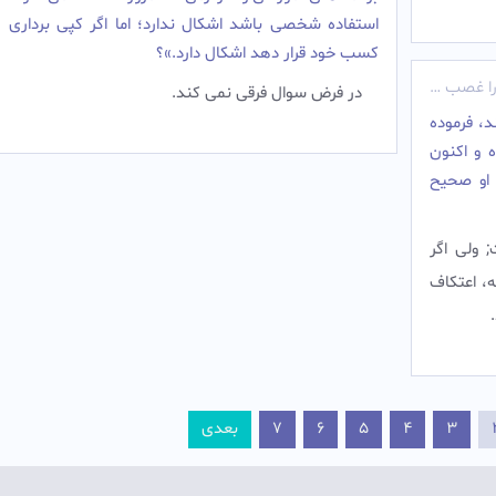
استفاده شخصى باشد اشكال ندارد؛ اما اگر کپى ‏بردارى ر
كسب خود قرار دهد اشكال دارد.»؟
را غصب کرده
در فرض سوال فرقى نمى‏ كند.
، فرموده
 و اكنون
 او صحيح
 ولى اگر
، اعتكاف
3
4
5
6
7
بعدی