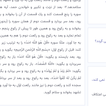
برخيزد و ركعت دوم را مانند ركعت اوّل به جا آورد و تشهد بخ
سلام‏دهد.2- بعد از نيّت و تكبير و خواندن حمد، آيه 
سوره را پنج قسمت كند و يك قسمت از آن را بخواند و به
رود، بعد سر بردارد و قسمت دوم از همان سوره را (بدون
بخواند و به ركوع رود و همين طور تا پيش از ركوع پنجم س
تمام نمايد و بعد به ركوع رود و ركعت دوم را هم به همي
ى گردد؟
به جا آورد، مثلًا سوره «قُلْ هُوَ اللَّهُ احَدٌ» را به ترتيب زي
كند: قبل از ركوع اوّل: «بِسْمِ اللَّهِ الرَّحْمنِ الرَّحِيمِ» بگويد و
رود بعد بايستد و بگويد: «قُلْ هُوَ اللَّهُ احَدٌ» باز به ركو
سربردارد و بگويد: «اللَّهُ الصَّمَدُ»، باز به ركوع رود و سر ب
بگويد: «لَمْ ‏يَلِدْ وَ لَمْ‏ يُولَدْ» و به ركوع رود و سر بردارد و بگ
لَمْ ‏يَكُنْ لَهُ كُفُوَاً احَدٌ»، بعد به ركوع رود و بعد از سر برد
نمى كند،
سجده كند و ركعت دوم را نيز مانند ركعت اوّل به‏ جا آورد و 
تشهد بخواند و سلام گويد.
ّى اعتكاف