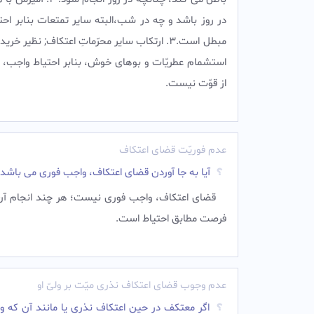
در روز باشد و چه در شب،البته سایر تمتعات بنابر اح
مبطل است.3. ارتكاب ساير محرّماتِ اعتكاف; نظير خر
استشمام عطريّات و بوهاى خوش، بنابر احتياط واجب، ب
از قوّت نيست.
عدم فوریّت قضای اعتکاف
آیا به جا آوردن قضای اعتکاف، واجب فوری می باشد
قضاى اعتكاف، واجب فورى نيست؛ هر چند انجام آن د
فرصت مطابق احتياط است.
عدم وجوب قضای اعتکاف نذری میّت بر ولیّ او
اگر معتکف در حین اعتکاف نذری یا مانند آن که 