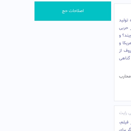
اصلاحات حج
 تولید
 حربى
یند؟ و
ریکا و
وف از
گناهی
 محارب
 رایت
 فيلم،
ر براى