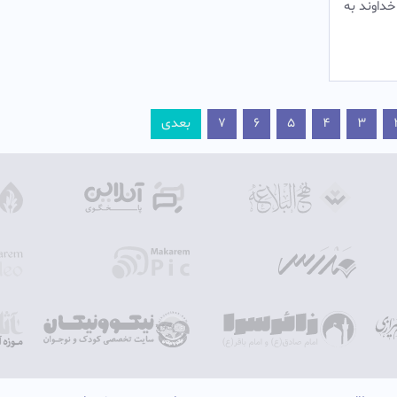
داوند به
3
4
5
6
7
بعدی