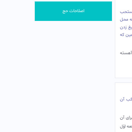
اصلاحات حج
 مستحب
ه محل
یغ زدن
مین که
آهسته
کب آن
راى آن
عه اوّل