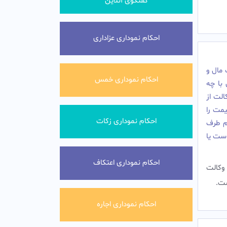
گفتگوی آنلاین
احکام نموداری عزاداری
 مال و
احکام نموداری خمس
با چه
لت از
یمت را
احکام نموداری زکات
ام طرف
است یا
احکام نموداری اعتکاف
وکالت
ست.
احکام نموداری اجاره