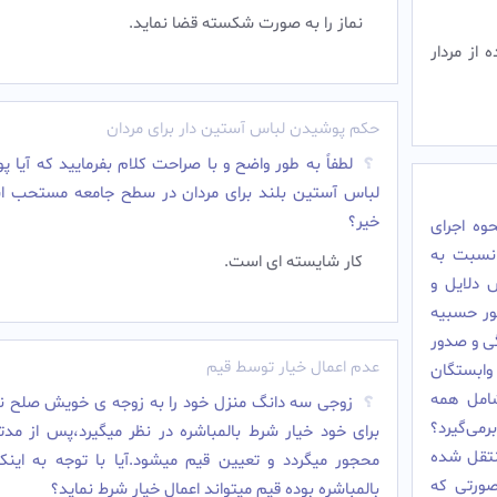
نماز را به صورت شکسته قضا نماید.
از مردار
حکم پوشیدن لباس آستین دار برای مردان
لطفاً به طور واضح و با صراحت کلام بفرمایید که آیا 
لباس آستین بلند برای مردان در سطح جامعه مستحب ا
خیر؟
نون نحوه اجرای
ف است نسبت به
کار شایسته ای است.‌
 دلایل و
مور حسبیه
ی و صدور
عدم اعمال خیار توسط قیم
ره اموال وابستگان
:1.آیا مصادره شامل همه
زوجی سه دانگ منزل خود را به زوجه ی خویش صلح نم
برمی‌گیرد؟
برای خود خیار شرط بالمباشره در نظر میگیرد،پس از مدت
منتقل شده
محجور میگردد و تعیین قیم میشود.آیا با توجه به اینکه
ل نیز مشمول مصادره است؟3.در صورتی که
بالمباشره بوده قیم میتواند اعمال خیار شرط نماید؟