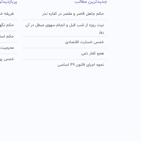
جدیدترین مطالب
پربازدیدت
حکم جاهل قاصر و مقصر در کفاره نذر
طریقه خو
نیت روزه از شب قبل و انجام سهوی مبطل در آن
حکم نگهد
روز
حکم استفا
خمس خسارت اقتصادی
محرمیت د
هجو کفار ذمی
خمس پو
نحوه اجرای قانون ۴۹ اساسی