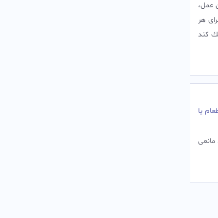
ن عمل،
راى هر
شك كند
عام یا
 مانعی