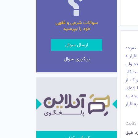
سوالات شرعی و فقهی
خود را بپرسید
ارسال سوال
نموده
قراربه
پیگیری سوال
ده ولی
ست؟آیا
یک از
ادعای
وجه به
 اقرار
رعایت
د طبق