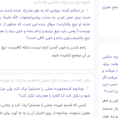
شیوه تیغ زدن نوزاد مختون مادرزادی
 صلح عمری
در احکام آمده: نوزادى كه به طور مادرزاد ختنه شده،
است براى عمل كردن به سنت پیامبر(صلوات الله علیه) ب
ختنه او تیغ بگذارنند؛ سؤال بنده این است که منظور از ت
چیست؟ یعنی باید تیغ بزنیم و زخم بشه و خون بیاد یا ه
تیغ بکشیم بدون زخم و خون کافی است؟
زخم شدن و خون آمدن لازم نیست،بلکه کافیست تیغ 
بر آن موضع کشیده شود.
چه حکمی
لید برق،
 میکند و
یکند،اگر
تکرار کفاره در صورت تکرار عملی که قسم به ترک آن خورده
 نصب این
چنانچه قسم‌خورده عملی را مستمراً ترک کند ولی مرت
ایز است؟
شود و تکرار کند آیا کفاره را هم باید تکرار کند؟
رر و خطر
کسى كه قسم خورده عملى را مستمراً ترك كند و زمانى ب
یاز مسجد
معيّن ننموده، چنانچه از روى اختيار آن را به جا آورد براى دف
زینه های