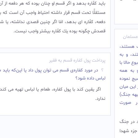
بايد كفّاره بدهد و اگر قسم او چنان بوده كه هر دفعه از آ
مستقلًّا تحت قسم قرار داشته احتياط واجب آن است كه ب
دفعه، كفّاره اى بدهد، امّا اگر چنين قصدى نداشته، يا 
قصدش چگونه بوده يك كفّاره بيشتر واجب نيست.
مسلمان
ب هستند،
ند، و به
پرداخت پول کفاره قسم به فقیر
ع حالا با
در مورد کفاره‌ی قسم می توان پول داد یا این‌که باید ط
 به همه
لباس داده شود؟
 بسیج نموده‌
این میان
اگر یقین کند با پول کفاره، طعام یا لباس تهیه می کند
بهه جنگ)
ندارد.
در صورت
شد در جنگ
جزء شهدا