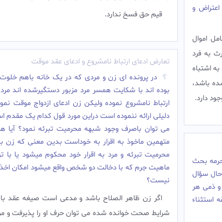
اعتراض و
قیم حق فسخ ندارد.‌
مل اموال
ند ارث به فرد
تعارض ادعای ارتباط نامشروع و ادعای عقد موقت
 3.در صورتی که به اشتباه
در پرونده ای زن و مردی که در یک خانه باهم خلوت 
ده باشد،
بوده اند با شکایت همسر مرد مزبور دستگیرشده اند مرد ا
ود دارد.‌
ارتباط نامشروع نموده ولیکن زن ادعای ازدواج موقت نمو
دلیلی ارائه ننموده است دراین مورد قول کدام یک مقدم ا
می توان باصرف وجود شبهه محرمیت تبرئه نمود؟ آیا هر
متهمین ماخوذ به اقرار به خوداست بدین معنی که زن با 
محرمیت تبرئه و مرد به اقرار خود محکوم میشود یا با ت
حرمه بحث
ماهیت جرم که با دخالت دو شخص واقع میشود امکان اخذبه
؛حال سؤال
نیست؟
و ذمی هر
اگر زن ظاهر الصلاح باشد و مدعی است صیغه عقد با 
ه استثناء
شرایط صحت خوانده شده می توان حرف او را پذیرفت و مر