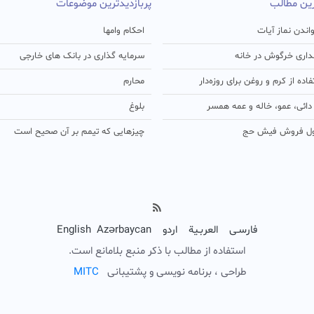
رین مطالب
پربازدیدترین موضوعات
اندن نماز آیات
احکام وامها
اری خرگوش در خانه
سرمایه گذاری در بانک های خارجی
ده از کرم و روغن برای روزه‌دار
محارم
ائی، عمو، خاله و عمه همسر
بلوغ
ل فروش فیش حج
چیزهایی که تیمم بر آن صحیح است
فارسـی
العربـیة
اردو
Azərbaycan
English
استفاده از مطالب با ذکر منبع بلامانع است.
طراحی ، برنامه نویسی و پشتیبانی
C
T
I
M