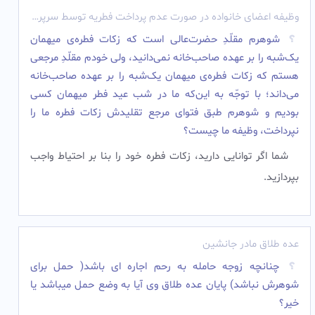
وظیفه اعضای خانواده در صورت عدم پرداخت فطریه توسط سرپرست
شوهرم مقلّدِ حضرت‌عالی است که زکات فطره‌ی میهمان
‌یک‌شبه را بر عهده صاحب‌خانه نمى‌دانید، ولى خودم مقلّدِ مرجعى
هستم که زکات فطره‌ی میهمان ‌یک‌شبه را بر عهده صاحب‌خانه
مى‌داند؛ با توجّه به این‌که ما در شب عید فطر میهمان کسى
بودیم و شوهرم طبق فتواى مرجع تقلیدش زکات فطره ما را
نپرداخت، وظیفه ما چیست؟
شما اگر توانایى دارید، زکات فطره خود را بنا بر احتیاط واجب
بپردازید.
عده طلاق مادر جانشین
چنانچه زوجه حامله به رحم اجاره ای باشد( حمل برای
شوهرش نباشد) پایان عده طلاق وی آیا به وضع حمل میباشد یا
خیر؟