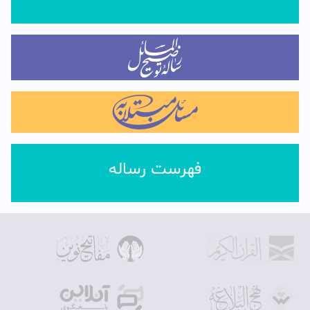
فهرست رساله