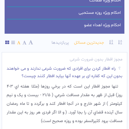
احکام ویژه ضمانت
احکام ویژه روزه مستحبی
احکام ویژه اهداء عضو
جدیدترین مسائل
پربازدیدها
مجوز افطار بدون ضرورت شرعی
راه افطار کردن برای افرادی که ضرورت شرعی ندارند و می خواهند
بدون این که کفاره ای بر عهده آنها بیاید افطار کنند چیست؟
تنها مجوز افطار اين است که در برخي روزها (مثلا هفته اي 3-4
روز) قبل از ظهر به مقدار مسافت شرعي ( 21/5 - بیست و یک و نیم
کیلومتر ) از شهر خارج و در آنجا افطار کند و برگردد و تا ماه رمضان
سال آينده قضاي آن را بجا آورد. ( و الا اگر فردی هر روز به این مقدار
مسافت برود کثیرالسفر بوده و روزه صحیح است)