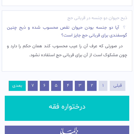
ذبح حیوان دو جنسه در قربانی حج
آیا دو جنسه بودن حیوان نقص محسوب شده و ذبح چنین
گوسفندی برای قربانی حج جایز است؟
در صورتی که عرف آن را عیب محسوب کند همان حکم را دارد و
چون مشکوک است از آن برای قربانی حج استفاده نشود.‌
قبلی
1
2
3
4
5
6
7
بعدی
درختواره فقه