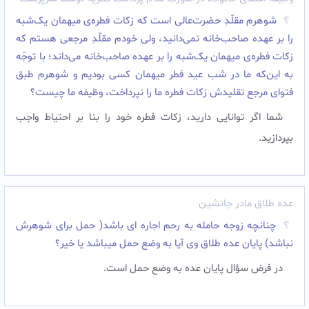
شوهرم مقلّدِ حضرت‌عالی است که زکات فطره‌ی میهمان ‌یک‌شبه
را بر عهده صاحب‌خانه نمى‌دانید، ولى خودم مقلّدِ مرجعى هستم که
زکات فطره‌ی میهمان ‌یک‌شبه را بر عهده صاحب‌خانه مى‌داند؛ با توجّه
به این‌که ما در شب عید فطر میهمان کسى بودیم و شوهرم طبق
فتواى مرجع تقلیدش زکات فطره ما را نپرداخت، وظیفه ما چیست؟
شما اگر توانایى دارید، زکات فطره خود را بنا بر احتیاط واجب
بپردازید.
عده طلاق مادر جانشین
چنانچه زوجه حامله به رحم اجاره ای باشد( حمل برای شوهرش
نباشد) پایان عده طلاق وی آیا به وضع حمل میباشد یا خیر؟
در فرض سؤال پایان عده به وضع حمل است.