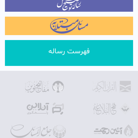
فهرست رساله