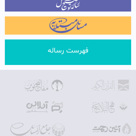
فهرست رساله