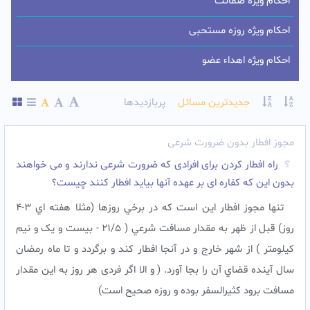
احکام ویژه ضمانت
احکام ویژه روزه مستحبی
احکام ویژه اهداء عضو
جدیدترین مسائل
پربازدیدها
مجوز افطار بدون ضرورت شرعی
راه افطار کردن برای افرادی که ضرورت شرعی ندارند و می خواهند
بدون این که کفاره ای بر عهده آنها بیاید افطار کنند چیست؟
تنها مجوز افطار اين است که در برخي روزها (مثلا هفته اي 3-4
روز) قبل از ظهر به مقدار مسافت شرعي ( 21/5 - بیست و یک و نیم
کیلومتر ) از شهر خارج و در آنجا افطار کند و برگردد و تا ماه رمضان
سال آينده قضاي آن را بجا آورد. ( و الا اگر فردی هر روز به این مقدار
مسافت برود کثیرالسفر بوده و روزه صحیح است)