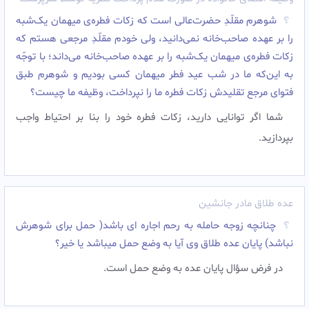
شوهرم مقلّدِ حضرت‌عالی است که زکات فطره‌ی میهمان ‌یک‌شبه
را بر عهده صاحب‌خانه نمى‌دانید، ولى خودم مقلّدِ مرجعى هستم که
زکات فطره‌ی میهمان ‌یک‌شبه را بر عهده صاحب‌خانه مى‌داند؛ با توجّه
به این‌که ما در شب عید فطر میهمان کسى بودیم و شوهرم طبق
فتواى مرجع تقلیدش زکات فطره ما را نپرداخت، وظیفه ما چیست؟
شما اگر توانایى دارید، زکات فطره خود را بنا بر احتیاط واجب
بپردازید.
عده طلاق مادر جانشین
چنانچه زوجه حامله به رحم اجاره ای باشد( حمل برای شوهرش
نباشد) پایان عده طلاق وی آیا به وضع حمل میباشد یا خیر؟
در فرض سؤال پایان عده به وضع حمل است.