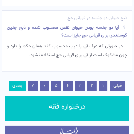
ذبح حیوان دو جنسه در قربانی حج
آیا دو جنسه بودن حیوان نقص محسوب شده و ذبح چنین
گوسفندی برای قربانی حج جایز است؟
در صورتی که عرف آن را عیب محسوب کند همان حکم را دارد و
چون مشکوک است از آن برای قربانی حج استفاده نشود.‌
قبلی
1
2
3
4
5
6
7
بعدی
درختواره فقه