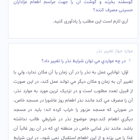
گوسفند بخرند و گوشت آن را جهت مراسم اطعام عزاداران
حسینى مصرف کنند؟
آرى لازم است این مطلب را یادآورى کنید.
موارد جواز تغییر نذر
در چه مواردي مي توان شرايط نذر را تغيير داد؟
اوّل: توانايي عمل به نذر را در آن زمان يا آن مکان ندارد، ولي با
تغيير آن به زمان و مکان ديگر مي تواند عمل کند، در اين صورت
از قبيل تعدد مطلوب است و در نزديک ترين مورد به موارد نذر،
آن را مصرف مي کند مانند نذر اطعام روز عاشورا در مسجد خاص،
در صورتي که مسجد مزبور را خراب کرده اند؛ بايد در مسجد
ديگري اطعام کند.دوم: موضوع نذر در شرايطي طالب نداشته
باشد. مانند نذر غذايي خاص در منطقه اي که در آن روز غالباً آن
غذا را مي پزند و از اين اطعام استقبال نمي شود، در اين شرايط