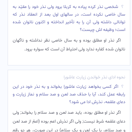
شخصی نذر کرده پیاده به کربلا برود ولی نذر خود را مقیّد به
سال خاصی نکرده است، در سالهای اول بعد از انعقاد نذر که
توانائی داشته ولی آن را به تأخیر انداخته و اکنون ناتوان شده
است؛ وظیفه اش چیست؟
اگر نذر او مطلق بوده و به سال خاصی نظر نداشته و ناگهان
ناتوان شده کفاره ندارد ولی احتیاط آن است که سواره برود.
نحوه ادای نذر خواندن زیارت عاشورا
اگر کسى بخواهد زیارت عاشورا بخواند و به نذر خود در این
رابطه عمل کند، آیا با حذف صد لعن و صد سلام و نماز زیارت و
دعاى علقمه، نذرش ادا مى شود؟
اگر نذر او مطلق بوده، باید صد لعن و صد سلام را بخواند; ولى
دعاى علقمه شرط نیست; ولى اگر نذرش اعم بوده (اعمّ از صد لعن
و صد سلام، یا یک لعن و یک سلام) در این صورت، هر دو رقم