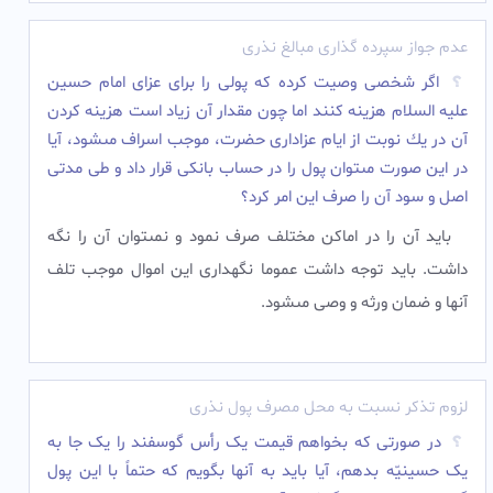
عدم جواز سپرده گذاری مبالغ نذری
اگر شخصى وصيت كرده كه پولى را براى عزاى امام حسين
عليه‏ السلام هزينه كنند اما چون مقدار آن زياد است هزينه كردن
آن در يك نوبت از ايام عزادارى حضرت، موجب اسراف مى‏شود، آيا
در اين صورت مى‏توان پول را در حساب بانكى قرار داد و طى مدتى
اصل و سود آن را صرف اين امر كرد؟
بايد آن را در اماكن مختلف صرف نمود و نمى‏توان آن را نگه
داشت. بايد توجه داشت عموما نگه‏دارى اين اموال موجب تلف
آنها و ضمان ورثه و وصى مى‏شود.
لزوم تذکر نسبت به محل مصرف پول نذری
در صورتى که بخواهم قیمت یک رأس گوسفند را یک جا به
یک حسینیّه بدهم، آیا باید به آنها بگویم که حتماً با این پول