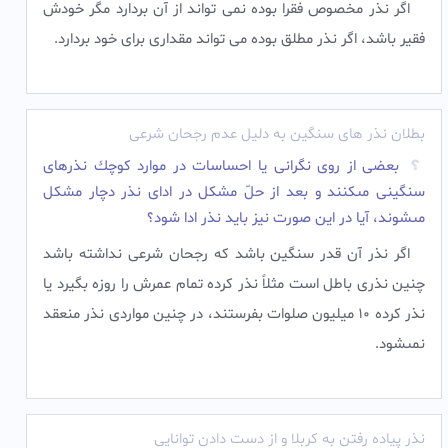
اگر نذر مخصوص فقرا بوده نمی تواند از آن بردارد مگر خودش
فقیر باشد، اگر نذر مطلق بوده می تواند مقداری برای خود بردارد.
بطلان نذر های سنگین به دلیل عدم رجحان شرعی
بعضى از روى نگرانى يا احساسات در موارد كوچك نذرهاى
سنگينى مى‏كنند و بعد از حلّ مشكل در اداى نذر دچار مشكل
مى‏شوند، آيا در اين صورت نيز بايد نذر ادا شود؟
اگر نذر آن قدر سنگين باشد كه رجحان شرعى نداشته باشد
چنين نذرى باطل است مثلاً نذر كرده تمام عمرش را روزه بگيرد يا
نذر كرده 10 ميليون صلوات بفرستند، در چنين مواردى نذر منعقد
نمى‏شود.
نذر پیاده رفتن به کربلا و از دست دادن توانایی