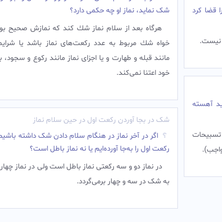
ا قضا کرد
شک نماید، نماز او چه حکمی دارد؟
هرگاه بعد از سلام نماز شك كند كه نمازش صحيح بود 
م نیست.
خواه شك مربوط به عدد رکعت‌های نماز باشد يا شرايط 
مانند قبله و طهارت و يا اجزاى نماز مانند ركوع و سجود،
خود اعتنا نمی‌کند.
ید آهسته
شک در بجا آوردن رکعت اول در حین سلام نماز
تسبيحات
اگر در آخر نماز در هنگام سلام دادن شک داشته باشیم 
رکعت اول را به‌جا آورده‌ایم یا نه نماز باطل است؟
واجب).
در نماز دو و سه رکعتی نماز باطل است ولی در نماز چهار
به شک در سه و چهار برمی‌گردد.