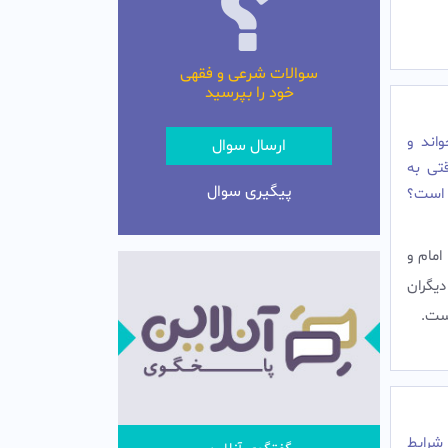
سوالات شرعی و فقهی
خود را بپرسید
اند و
ارسال سوال
قتی به
پیگیری سوال
 است؟
امام و
یگران
ست.‌
 شرایط