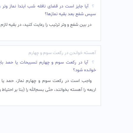
آیا جایز است در قضای نافله شب ابتدا نماز وتر ر
سپس شفع بعد بقیه نمازها؟
در بین شفع و وتر ترتیب را رعایت کنید، در بقیه لاز
آهسته خواندن در رکعت سوم و چهارم
آیا در رکعت سوم و چهارم تسبیحات یا حمد با
خوانده شود؟
واجب است در ركعت سوم و چهارم نماز، حمد يا 
اربعه را آهسته بخوانند، حتّى بسم‌الله را (بنا بر احتياط 