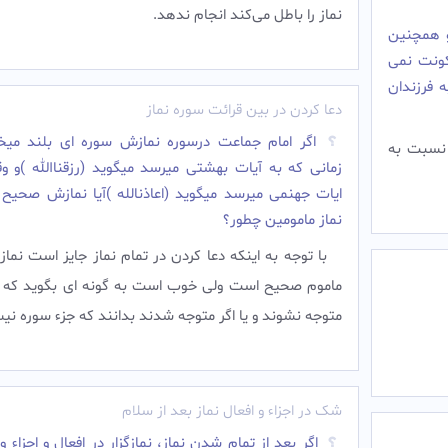
نماز را باطل می‌کند انجام ندهد.
و همچنین
کونت نمى
 فرزندان
دعا کردن در بین قرائت سوره نماز
اگر امام جماعت درسوره نمازش سوره ای بلند میخو
 نسبت به
زمانی که به آیات بهشتی میرسد میگوید (رزقناالله )و و
ایات جهنمی میرسد میگوید (اعاذنالله )آیا نمازش صحیح
نماز مامومین چطور؟
با توجه به اینکه دعا کردن در تمام نماز جایز است نماز 
ماموم صحیح است ولی خوب است به گونه ای بگوید که د
متوجه نشوند و یا اگر متوجه شدند بدانند که جزء سوره نی
شک در اجزاء و افعال نماز بعد از سلام
اگر بعد از تمام شدن نماز، نمازگزار در افعال و اجزاء و