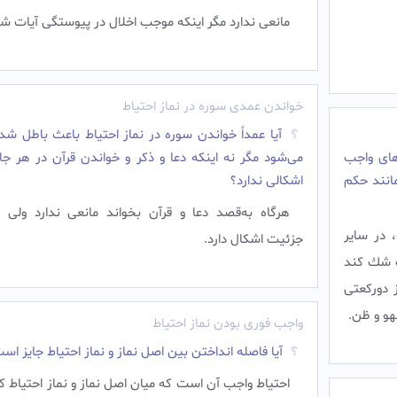
مانعی ندارد مگر اینکه موجب اخلال در پیوستگی آیات شو
خواندن عمدی سوره در نماز احتیاط
آیا عمداً خواندن سوره در نماز احتیاط باعث باطل شد
های واجب
می‌شود مگر نه اینکه دعا و ذکر و خواندن قرآن در هر جا
مانند حکم
اشکالی ندارد؟
هرگاه به‌قصد دعا و قرآن بخواند مانعی ندارد ولی ب
 در ساير
جزئیت اشکال دارد.
ات شك كند
 دورکعتی
و و ظن.
واجب فوری بودن نماز احتیاط
آیا فاصله انداختن بین اصل نماز و نماز احتیاط جایز اس
احتياط واجب آن است كه میان اصل نماز و نماز احتياط ك