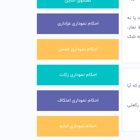
گفتگوی آنلاین
يا نه
احکام نموداری عزاداری
نماز،
 به شک
احکام نموداری خمس
احکام نموداری زکات
که آیا
احکام نموداری اعتکاف
 رکعتی
احکام نموداری اجاره