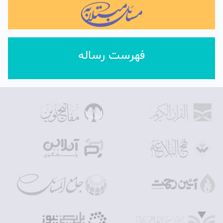
فهرست رساله