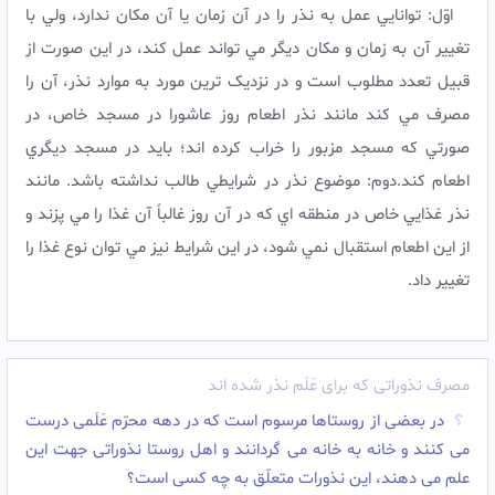
اوّل: توانايي عمل به نذر را در آن زمان يا آن مکان ندارد، ولي با
تغيير آن به زمان و مکان ديگر مي تواند عمل کند، در اين صورت از
قبيل تعدد مطلوب است و در نزديک ترين مورد به موارد نذر، آن را
مصرف مي کند مانند نذر اطعام روز عاشورا در مسجد خاص، در
صورتي که مسجد مزبور را خراب کرده اند؛ بايد در مسجد ديگري
اطعام کند.دوم: موضوع نذر در شرايطي طالب نداشته باشد. مانند
نذر غذايي خاص در منطقه اي که در آن روز غالباً آن غذا را مي پزند و
از اين اطعام استقبال نمي شود، در اين شرايط نيز مي توان نوع غذا را
تغيير داد.
مصرف نذوراتی که برای عَلَم نذر شده اند
در بعضى از روستاها مرسوم است که در دهه محرّم عَلَمى درست
مى کنند و خانه به خانه مى گردانند و اهل روستا نذوراتى جهت این
علم مى دهند، این نذورات متعلّق به چه کسى است؟