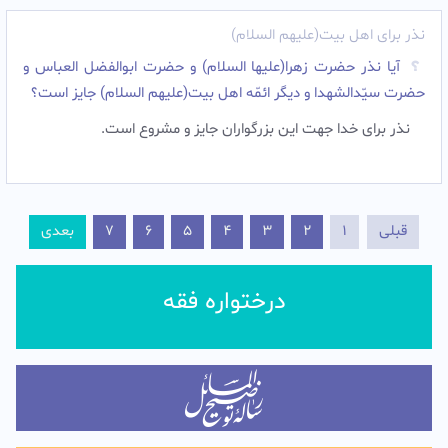
نذر برای اهل بیت(علیهم السلام)
آیا نذر حضرت زهرا(علیها السلام) و حضرت ابوالفضل العباس و
حضرت سیّدالشهدا و دیگر ائمّه اهل بیت(علیهم السلام) جایز است؟
نذر براى خدا جهت این بزرگواران جایز و مشروع است.
قبلی
1
2
3
4
5
6
7
بعدی
درختواره فقه