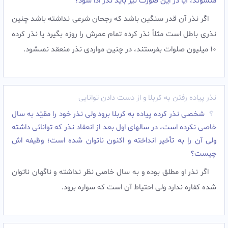
مى‏شوند، آيا در اين صورت نيز بايد نذر ادا شود؟
اگر نذر آن قدر سنگين باشد كه رجحان شرعى نداشته باشد چنين
نذرى باطل است مثلاً نذر كرده تمام عمرش را روزه بگيرد يا نذر كرده
10 ميليون صلوات بفرستند، در چنين مواردى نذر منعقد نمى‏شود.
نذر پیاده رفتن به کربلا و از دست دادن توانایی
شخصی نذر کرده پیاده به کربلا برود ولی نذر خود را مقیّد به سال
خاصی نکرده است، در سالهای اول بعد از انعقاد نذر که توانائی داشته
ولی آن را به تأخیر انداخته و اکنون ناتوان شده است؛ وظیفه اش
چیست؟
اگر نذر او مطلق بوده و به سال خاصی نظر نداشته و ناگهان ناتوان
شده کفاره ندارد ولی احتیاط آن است که سواره برود.