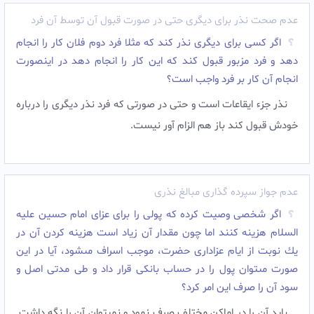
عدم صحت نذر برای دیگری حتی در صورت قبول آن توسط آن فرد
اگر کسی برای دیگری نذر کند که مثلا فرد دوم فلان کار را انجام
دهد و فرد مزبور قبول کند که این کار را انجام دهد در اینصورت
انجام آن کار بر فرد واجب است؟
نذر جزء ایقاعات است و حتی در صورتی که فرد نذر دیگری را درباره
خودش قبول کند باز هم الزام آور نیست.
عدم جواز سپرده گذاری مبالغ نذری
اگر شخصى وصيت كرده كه پولى را براى عزاى امام حسين عليه‏
السلام هزينه كنند اما چون مقدار آن زياد است هزينه كردن آن در
يك نوبت از ايام عزادارى حضرت، موجب اسراف مى‏شود، آيا در اين
صورت مى‏توان پول را در حساب بانكى قرار داد و طى مدتى اصل و
سود آن را صرف اين امر كرد؟
بايد آن را در اماكن مختلف صرف نمود و نمى‏توان آن را نگه داشت.